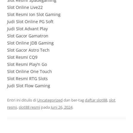
Slot Resmi Spadegaming
Slot Online Live22
Slot Resmi Ion Slot Gaming
Judi Slot Online PG Soft
Judi Slot Advant Play
Slot Gacor Gamatron
Slot Online JDB Gaming
Slot Gacor Astro Tech
Slot Resmi CQ9
Slot Resmi Play’n Go
Slot Online One Touch
Slot Resmi RTG Slots
Judi Slot Flow Gaming
Entri ini ditulis di
Uncategorized
dan ber-tag
daftar slot88
,
slot
resmi
,
slot88 resmi
pada
Juni 26, 2024
.