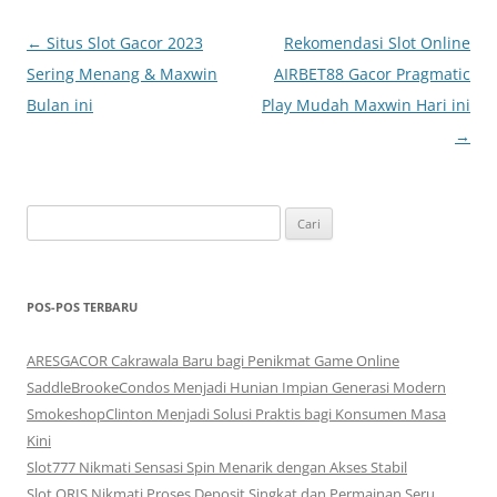
Navigasi
←
Situs Slot Gacor 2023
Rekomendasi Slot Online
Tulisan
Sering Menang & Maxwin
AIRBET88 Gacor Pragmatic
Bulan ini
Play Mudah Maxwin Hari ini
→
Cari
untuk:
POS-POS TERBARU
ARESGACOR Cakrawala Baru bagi Penikmat Game Online
SaddleBrookeCondos Menjadi Hunian Impian Generasi Modern
SmokeshopClinton Menjadi Solusi Praktis bagi Konsumen Masa
Kini
Slot777 Nikmati Sensasi Spin Menarik dengan Akses Stabil
Slot QRIS Nikmati Proses Deposit Singkat dan Permainan Seru