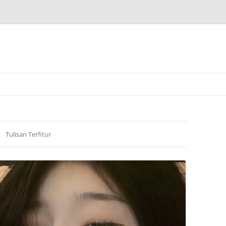
Tulisan Terfitur