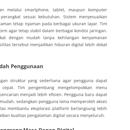
 melalui smartphone, tablet, maupun komputer
perangkat sesuai kebutuhan. Sistem menyesuaikan
alaman tetap nyaman pada berbagai ukuran layar. Tim
m agar tetap stabil dalam berbagai kondisi jaringan.
gkat dengan mudah tanpa kehilangan kenyamanan
litas tersebut menjadikan hiburan digital lebih dekat
udah Penggunaan
gan struktur yang sederhana agar pengguna dapat
ra cepat. Tim pengembang mengelompokkan menu
pencarian menjadi lebih efisien. Pengguna baru dapat
mudah, sedangkan pengguna lama memperoleh akses
jelas membantu eksplorasi platform berlangsung lebih
katkan kualitas pengalaman digital secara menyeluruh.