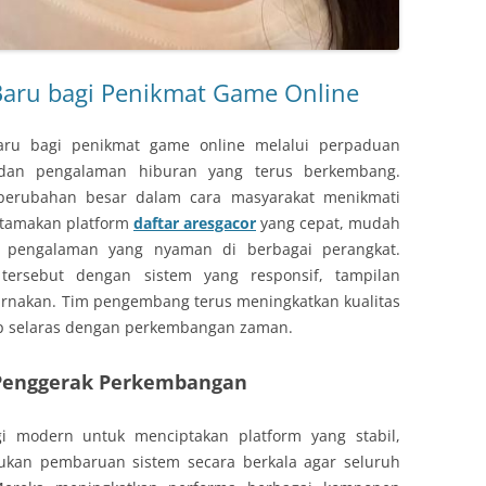
aru bagi Penikmat Game Online
u bagi penikmat game online melalui perpaduan
l, dan pengalaman hiburan yang terus berkembang.
perubahan besar dalam cara masyarakat menikmati
gutamakan platform
daftar aresgacor
yang cepat, mudah
 pengalaman yang nyaman di berbagai perangkat.
rsebut dengan sistem yang responsif, tampilan
urnakan. Tim pengembang terus meningkatkan kualitas
ap selaras dengan perkembangan zaman.
 Penggerak Perkembangan
 modern untuk menciptakan platform yang stabil,
akukan pembaruan sistem secara berkala agar seluruh