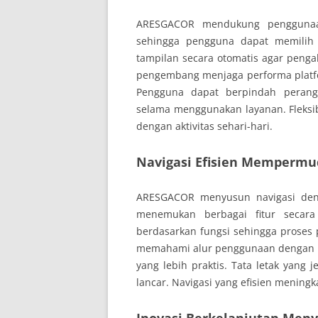
ARESGACOR mendukung penggunaan
sehingga pengguna dapat memilih 
tampilan secara otomatis agar peng
pengembang menjaga performa platfor
Pengguna dapat berpindah peran
selama menggunakan layanan. Fleksibi
dengan aktivitas sehari-hari.
Navigasi Efisien Memperm
ARESGACOR menyusun navigasi den
menemukan berbagai fitur seca
berdasarkan fungsi sehingga proses 
memahami alur penggunaan dengan 
yang lebih praktis. Tata letak yang 
lancar. Navigasi yang efisien mening