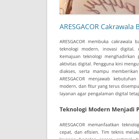
ARESGACOR Cakrawala B
ARESGACOR membuka cakrawala bar
teknologi modern, inovasi digita
Kemajuan teknologi menghadirkan 
aktivitas digital. Pengguna kini men
diakses, serta mampu memberikan
ARESGACOR menjawab kebutuhan te
modern, dan fitur yang terus disemp
layanan agar pengalaman digital tet
Teknologi Modern Menjadi
ARESGACOR memanfaatkan teknologi
cepat, dan efisien. Tim teknis mel