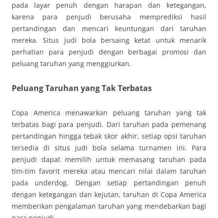
pada layar penuh dengan harapan dan ketegangan,
karena para penjudi berusaha memprediksi hasil
pertandingan dan mencari keuntungan dari taruhan
mereka. Situs judi bola bersaing ketat untuk menarik
perhatian para penjudi dengan berbagai promosi dan
peluang taruhan yang menggiurkan.
Peluang Taruhan yang Tak Terbatas
Copa America menawarkan peluang taruhan yang tak
terbatas bagi para penjudi. Dari taruhan pada pemenang
pertandingan hingga tebak skor akhir, setiap opsi taruhan
tersedia di situs judi bola selama turnamen ini. Para
penjudi dapat memilih untuk memasang taruhan pada
tim-tim favorit mereka atau mencari nilai dalam taruhan
pada underdog. Dengan setiap pertandingan penuh
dengan ketegangan dan kejutan, taruhan di Copa America
memberikan pengalaman taruhan yang mendebarkan bagi
para penjudi.