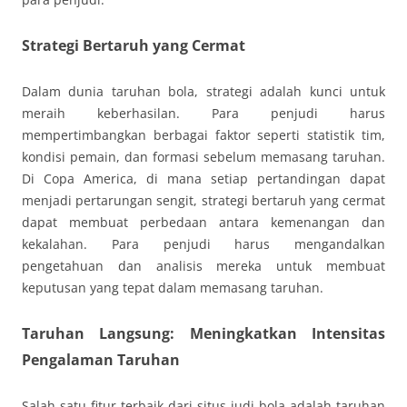
Strategi Bertaruh yang Cermat
Dalam dunia taruhan bola, strategi adalah kunci untuk
meraih keberhasilan. Para penjudi harus
mempertimbangkan berbagai faktor seperti statistik tim,
kondisi pemain, dan formasi sebelum memasang taruhan.
Di Copa America, di mana setiap pertandingan dapat
menjadi pertarungan sengit, strategi bertaruh yang cermat
dapat membuat perbedaan antara kemenangan dan
kekalahan. Para penjudi harus mengandalkan
pengetahuan dan analisis mereka untuk membuat
keputusan yang tepat dalam memasang taruhan.
Taruhan Langsung: Meningkatkan Intensitas
Pengalaman Taruhan
Salah satu fitur terbaik dari situs judi bola adalah taruhan