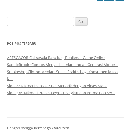
Cari
untuk:
POS-POS TERBARU
ARESGACOR Cakrawala Baru bagi Penikmat Game Online
SaddleBrookeCondos Menjadi Hunian Impian Generasi Modern
SmokeshopClinton Menjadi Solusi Praktis bagi Konsumen Masa
Kini
Slot777 Nikmati Sensasi Spin Menarik dengan Akses Stabil
Slot QRIS Nikmati Proses Deposit Singkat dan Permainan Seru
Dengan bangga bertenaga WordPress