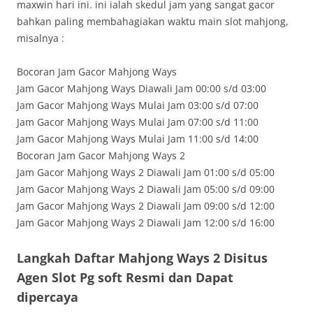
maxwin hari ini. ini ialah skedul jam yang sangat gacor
bahkan paling membahagiakan waktu main slot mahjong,
misalnya :
Bocoran Jam Gacor Mahjong Ways
Jam Gacor Mahjong Ways Diawali Jam 00:00 s/d 03:00
Jam Gacor Mahjong Ways Mulai Jam 03:00 s/d 07:00
Jam Gacor Mahjong Ways Mulai Jam 07:00 s/d 11:00
Jam Gacor Mahjong Ways Mulai Jam 11:00 s/d 14:00
Bocoran Jam Gacor Mahjong Ways 2
Jam Gacor Mahjong Ways 2 Diawali Jam 01:00 s/d 05:00
Jam Gacor Mahjong Ways 2 Diawali Jam 05:00 s/d 09:00
Jam Gacor Mahjong Ways 2 Diawali Jam 09:00 s/d 12:00
Jam Gacor Mahjong Ways 2 Diawali Jam 12:00 s/d 16:00
Langkah Daftar Mahjong Ways 2 Disitus
Agen Slot Pg soft Resmi dan Dapat
dipercaya