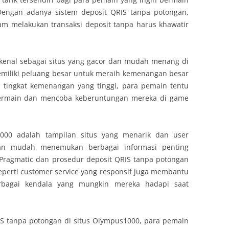
 Dengan adanya sistem deposit QRIS tanpa potongan,
am melakukan transaksi deposit tanpa harus khawatir
dikenal sebagai situs yang gacor dan mudah menang di
miliki peluang besar untuk meraih kemenangan besar
n tingkat kemenangan yang tinggi, para pemain tentu
 bermain dan mencoba keberuntungan mereka di game
1000 adalah tampilan situs yang menarik dan user
gan mudah menemukan berbagai informasi penting
Pragmatic dan prosedur deposit QRIS tanpa potongan
ain seperti customer service yang responsif juga membantu
bagai kendala yang mungkin mereka hadapi saat
IS tanpa potongan di situs Olympus1000, para pemain