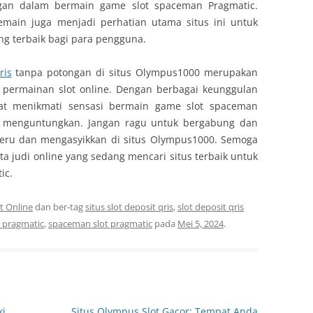
gan dalam bermain game slot spaceman Pragmatic.
ain juga menjadi perhatian utama situs ini untuk
 terbaik bagi para pengguna.
ris
tanpa potongan di situs Olympus1000 merupakan
a permainan slot online. Dengan berbagai keunggulan
at menikmati sensasi bermain game slot spaceman
 menguntungkan. Jangan ragu untuk bergabung dan
eru dan mengasyikkan di situs Olympus1000. Semoga
nta judi online yang sedang mencari situs terbaik untuk
ic.
t Online
dan ber-tag
situs slot deposit qris
,
slot deposit qris
 pragmatic
,
spaceman slot pragmatic
pada
Mei 5, 2024
.
ki
Situs Olympus Slot Gacor: Tempat Anda