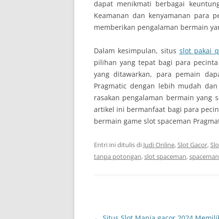
dapat menikmati berbagai keuntun
Keamanan dan kenyamanan para pem
memberikan pengalaman bermain yang
Dalam kesimpulan, situs
slot pakai q
pilihan yang tepat bagi para pecint
yang ditawarkan, para pemain dap
Pragmatic dengan lebih mudah dan
rasakan pengalaman bermain yang s
artikel ini bermanfaat bagi para peci
bermain game slot spaceman Pragmat
Entri ini ditulis di
Judi Online
,
Slot Gacor
,
Slo
tanpa potongan
,
slot spaceman
,
spaceman
Navigasi
←
Situs Slot Mania gacor 2024 Memili