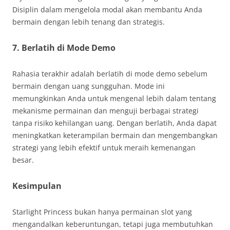
Disiplin dalam mengelola modal akan membantu Anda
bermain dengan lebih tenang dan strategis.
7. Berlatih di Mode Demo
Rahasia terakhir adalah berlatih di mode demo sebelum
bermain dengan uang sungguhan. Mode ini
memungkinkan Anda untuk mengenal lebih dalam tentang
mekanisme permainan dan menguji berbagai strategi
tanpa risiko kehilangan uang. Dengan berlatih, Anda dapat
meningkatkan keterampilan bermain dan mengembangkan
strategi yang lebih efektif untuk meraih kemenangan
besar.
Kesimpulan
Starlight Princess bukan hanya permainan slot yang
mengandalkan keberuntungan, tetapi juga membutuhkan