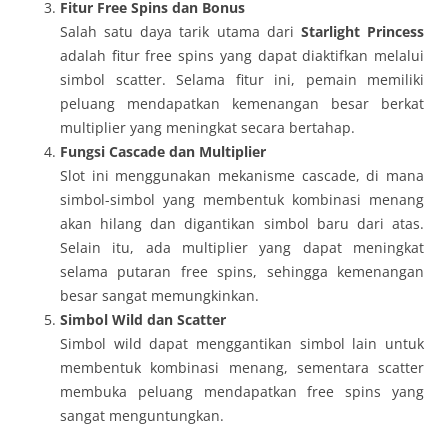
Fitur Free Spins dan Bonus
Salah satu daya tarik utama dari
Starlight Princess
adalah fitur free spins yang dapat diaktifkan melalui
simbol scatter. Selama fitur ini, pemain memiliki
peluang mendapatkan kemenangan besar berkat
multiplier yang meningkat secara bertahap.
Fungsi Cascade dan Multiplier
Slot ini menggunakan mekanisme cascade, di mana
simbol-simbol yang membentuk kombinasi menang
akan hilang dan digantikan simbol baru dari atas.
Selain itu, ada multiplier yang dapat meningkat
selama putaran free spins, sehingga kemenangan
besar sangat memungkinkan.
Simbol Wild dan Scatter
Simbol wild dapat menggantikan simbol lain untuk
membentuk kombinasi menang, sementara scatter
membuka peluang mendapatkan free spins yang
sangat menguntungkan.