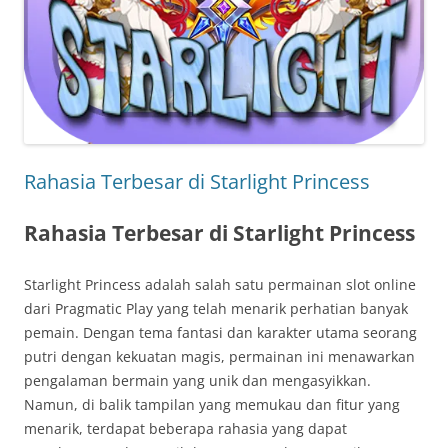
Rahasia Terbesar di Starlight Princess
Rahasia Terbesar di Starlight Princess
Starlight Princess adalah salah satu permainan slot online
dari Pragmatic Play yang telah menarik perhatian banyak
pemain. Dengan tema fantasi dan karakter utama seorang
putri dengan kekuatan magis, permainan ini menawarkan
pengalaman bermain yang unik dan mengasyikkan.
Namun, di balik tampilan yang memukau dan fitur yang
menarik, terdapat beberapa rahasia yang dapat