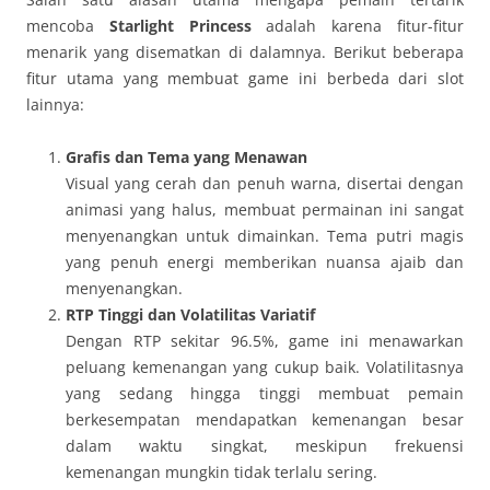
mencoba
Starlight Princess
adalah karena fitur-fitur
menarik yang disematkan di dalamnya. Berikut beberapa
fitur utama yang membuat game ini berbeda dari slot
lainnya:
Grafis dan Tema yang Menawan
Visual yang cerah dan penuh warna, disertai dengan
animasi yang halus, membuat permainan ini sangat
menyenangkan untuk dimainkan. Tema putri magis
yang penuh energi memberikan nuansa ajaib dan
menyenangkan.
RTP Tinggi dan Volatilitas Variatif
Dengan RTP sekitar 96.5%, game ini menawarkan
peluang kemenangan yang cukup baik. Volatilitasnya
yang sedang hingga tinggi membuat pemain
berkesempatan mendapatkan kemenangan besar
dalam waktu singkat, meskipun frekuensi
kemenangan mungkin tidak terlalu sering.