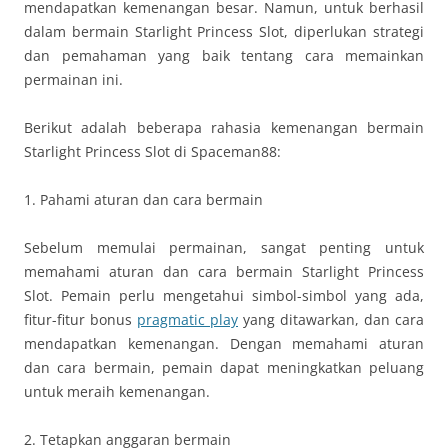
mendapatkan kemenangan besar. Namun, untuk berhasil
dalam bermain Starlight Princess Slot, diperlukan strategi
dan pemahaman yang baik tentang cara memainkan
permainan ini.
Berikut adalah beberapa rahasia kemenangan bermain
Starlight Princess Slot di Spaceman88:
1. Pahami aturan dan cara bermain
Sebelum memulai permainan, sangat penting untuk
memahami aturan dan cara bermain Starlight Princess
Slot. Pemain perlu mengetahui simbol-simbol yang ada,
fitur-fitur bonus
pragmatic play
yang ditawarkan, dan cara
mendapatkan kemenangan. Dengan memahami aturan
dan cara bermain, pemain dapat meningkatkan peluang
untuk meraih kemenangan.
2. Tetapkan anggaran bermain