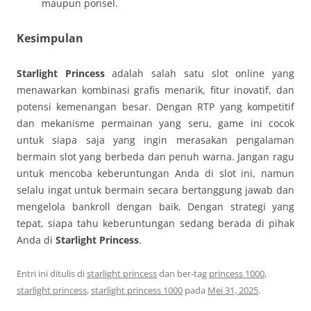
maupun ponsel.
Kesimpulan
Starlight Princess
adalah salah satu slot online yang
menawarkan kombinasi grafis menarik, fitur inovatif, dan
potensi kemenangan besar. Dengan RTP yang kompetitif
dan mekanisme permainan yang seru, game ini cocok
untuk siapa saja yang ingin merasakan pengalaman
bermain slot yang berbeda dan penuh warna. Jangan ragu
untuk mencoba keberuntungan Anda di slot ini, namun
selalu ingat untuk bermain secara bertanggung jawab dan
mengelola bankroll dengan baik. Dengan strategi yang
tepat, siapa tahu keberuntungan sedang berada di pihak
Anda di
Starlight Princess
.
Entri ini ditulis di
starlight princess
dan ber-tag
princess 1000
,
starlight princess
,
starlight princess 1000
pada
Mei 31, 2025
.