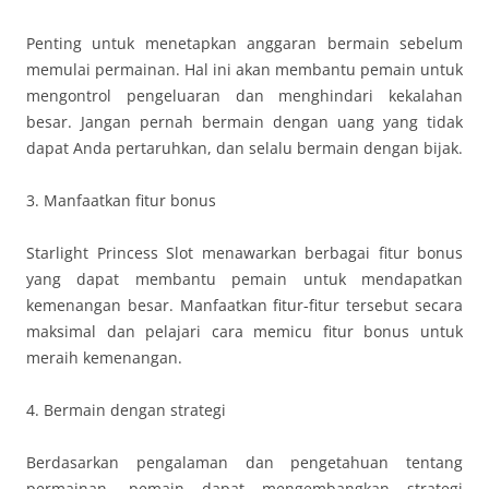
Penting untuk menetapkan anggaran bermain sebelum
memulai permainan. Hal ini akan membantu pemain untuk
mengontrol pengeluaran dan menghindari kekalahan
besar. Jangan pernah bermain dengan uang yang tidak
dapat Anda pertaruhkan, dan selalu bermain dengan bijak.
3. Manfaatkan fitur bonus
Starlight Princess Slot menawarkan berbagai fitur bonus
yang dapat membantu pemain untuk mendapatkan
kemenangan besar. Manfaatkan fitur-fitur tersebut secara
maksimal dan pelajari cara memicu fitur bonus untuk
meraih kemenangan.
4. Bermain dengan strategi
Berdasarkan pengalaman dan pengetahuan tentang
permainan, pemain dapat mengembangkan strategi