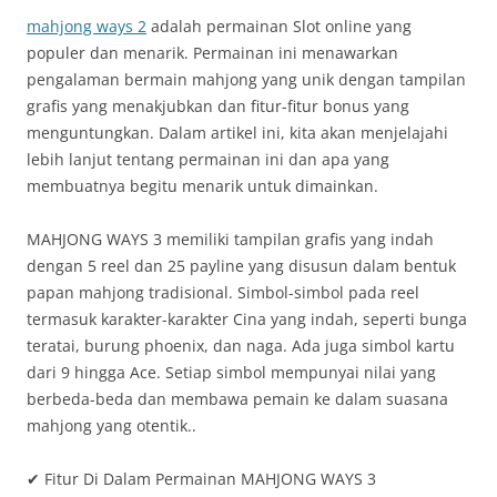
mahjong ways 2
adalah permainan Slot online yang
populer dan menarik. Permainan ini menawarkan
pengalaman bermain mahjong yang unik dengan tampilan
grafis yang menakjubkan dan fitur-fitur bonus yang
menguntungkan. Dalam artikel ini, kita akan menjelajahi
lebih lanjut tentang permainan ini dan apa yang
membuatnya begitu menarik untuk dimainkan.
MAHJONG WAYS 3 memiliki tampilan grafis yang indah
dengan 5 reel dan 25 payline yang disusun dalam bentuk
papan mahjong tradisional. Simbol-simbol pada reel
termasuk karakter-karakter Cina yang indah, seperti bunga
teratai, burung phoenix, dan naga. Ada juga simbol kartu
dari 9 hingga Ace. Setiap simbol mempunyai nilai yang
berbeda-beda dan membawa pemain ke dalam suasana
mahjong yang otentik..
✔ Fitur Di Dalam Permainan MAHJONG WAYS 3