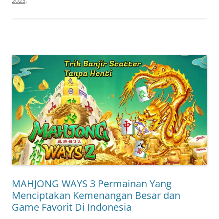
2023
.
MAHJONG WAYS 3 Permainan Yang
Menciptakan Kemenangan Besar dan
Game Favorit Di Indonesia