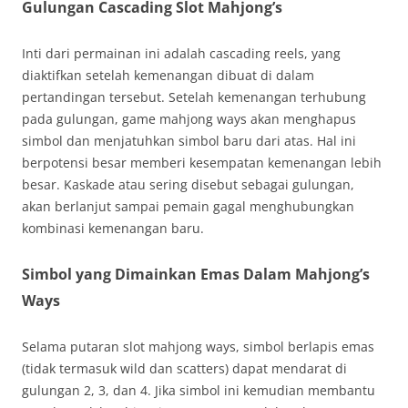
Gulungan Cascading Slot Mahjong’s
Inti dari permainan ini adalah cascading reels, yang
diaktifkan setelah kemenangan dibuat di dalam
pertandingan tersebut. Setelah kemenangan terhubung
pada gulungan, game mahjong ways akan menghapus
simbol dan menjatuhkan simbol baru dari atas. Hal ini
berpotensi besar memberi kesempatan kemenangan lebih
besar. Kaskade atau sering disebut sebagai gulungan,
akan berlanjut sampai pemain gagal menghubungkan
kombinasi kemenangan baru.
Simbol yang Dimainkan Emas Dalam Mahjong’s
Ways
Selama putaran slot mahjong ways, simbol berlapis emas
(tidak termasuk wild dan scatters) dapat mendarat di
gulungan 2, 3, dan 4. Jika simbol ini kemudian membantu