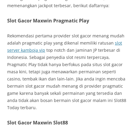
memenangkan jackpot terbesar, berikut daftarnya:
Slot Gacor Maxwin Pragmatic Play
Rekomendasi pertama provider slot gacor menang mudah
adalah pragmatic play yang dikenal memiliki ratusan
slot
server kamboja vip
top notch dan jaminan JP terbesar di
Indonesia. Sebagai penyedia slot resmi terpercaya,
Pragmatic Play tidak hanya berfokus pada situs slot gacor
masa kini, tetapi juga menawarkan permainan seperti
casino, tembak ikan dan lain-lain. Jika anda ingin mencoba
bermain slot gacor mudah menang di provider pragmatic
game karena banyak sekali permainan yang tersedia dan
anda tidak akan bosan bermain slot gacor malam ini Slot88
Today terbaru.
Slot Gacor Maxwin Slot88