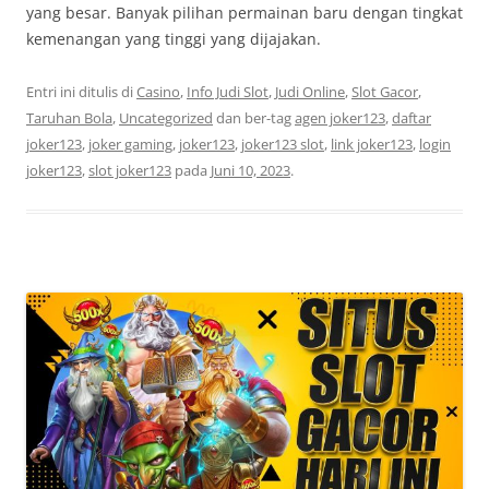
yang besar. Banyak pilihan permainan baru dengan tingkat
kemenangan yang tinggi yang dijajakan.
Entri ini ditulis di
Casino
,
Info Judi Slot
,
Judi Online
,
Slot Gacor
,
Taruhan Bola
,
Uncategorized
dan ber-tag
agen joker123
,
daftar
joker123
,
joker gaming
,
joker123
,
joker123 slot
,
link joker123
,
login
joker123
,
slot joker123
pada
Juni 10, 2023
.