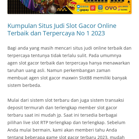
Kumpulan Situs Judi Slot Gacor Online
Terbaik dan Terpercaya No 1 2023
Bagi anda yang masih mencari situs judi online terbaik dan
terpercaya tentunya tidak terlalu sulit. Pada umumnya
agen slot gacor terbaik dan terpercaya hanya menawarkan
taruhan uang asli. Namun perkembangan zaman
membuat agen slot gacor maxwin Slot88 memiliki banyak
sistem berbeda.
Mulai dari sistem slot terbaru dan juga sistem transaksi
deposit termurah dan terlengkap member slot gacor
terbaru saat ini mudah jp. Saat ini tersedia berbagai
pilihan live slot RTP terlengkap dan terlengkap. Sebelum
Anda mulai bermain, kami akan memberi tahu Anda
tentang beberapa game slot gacor terbaru 2023, mudah