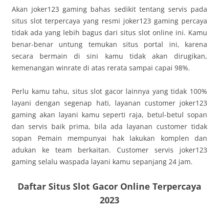
Akan joker123 gaming bahas sedikit tentang servis pada
situs slot terpercaya yang resmi joker123 gaming percaya
tidak ada yang lebih bagus dari situs slot online ini. Kamu
benar-benar untung temukan situs portal ini, karena
secara bermain di sini kamu tidak akan dirugikan,
kemenangan winrate di atas rerata sampai capai 98%.
Perlu kamu tahu, situs slot gacor lainnya yang tidak 100%
layani dengan segenap hati, layanan customer joker123
gaming akan layani kamu seperti raja, betul-betul sopan
dan servis baik prima, bila ada layanan customer tidak
sopan Pemain mempunyai hak lakukan komplen dan
adukan ke team berkaitan. Customer servis joker123
gaming selalu waspada layani kamu sepanjang 24 jam.
Daftar Situs Slot Gacor Online Terpercaya
2023