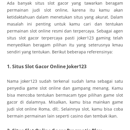
Ada banyak situs slot gacor yang tawarkan beragam
permainan judi slot online, karena itu kamu akan
ketidaktahuan dalam menetukan situs yang akurat. Dalam
masalah ini penting untuk kamu cari dan tentukan
permainan slot online resmi dan terpercaya. Sebagai agen
situs slot gacor terpercaya pasti joker123 gaming telah
menyedikan beragam pilihan itu yang seterusnya kmau
sendiri yang tentukan. Berikut beberapa referensinya:
1. Situs Slot Gacor Online Joker123
Nama joker123 sudah terkenal sudah lama sebagai satu
penyedia game slot online dan gampang menang. Kamu
bisa mencoba tentukan bermacam type pilihan game slot
gacor di dalamnya. Misalkan, kamu bisa mainkan game
judi slot online Roma, dll;. Selainnya slot, kamu bisa coba
bermain permainan lain seperti casino dan tembak ikan.