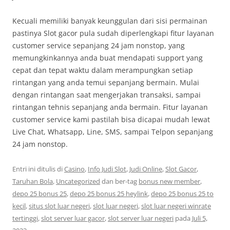
Kecuali memiliki banyak keunggulan dari sisi permainan
pastinya Slot gacor pula sudah diperlengkapi fitur layanan
customer service sepanjang 24 jam nonstop, yang
memungkinkannya anda buat mendapati support yang
cepat dan tepat waktu dalam merampungkan setiap
rintangan yang anda temui sepanjang bermain. Mulai
dengan rintangan saat mengerjakan transaksi, sampai
rintangan tehnis sepanjang anda bermain. Fitur layanan
customer service kami pastilah bisa dicapai mudah lewat
Live Chat, Whatsapp, Line, SMS, sampai Telpon sepanjang
24 jam nonstop.
Entri ini ditulis di
Casino
,
Info Judi Slot
,
Judi Online
,
Slot Gacor
,
Taruhan Bola
,
Uncategorized
dan ber-tag
bonus new member
,
depo 25 bonus 25
,
depo 25 bonus 25 heylink
,
depo 25 bonus 25 to
kecil
,
situs slot luar negeri
,
slot luar negeri
,
slot luar negeri winrate
tertinggi
,
slot server luar gacor
,
slot server luar negeri
pada
Juli 5,