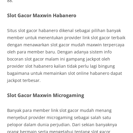
88.
Slot Gacor Maxwin Habanero
Situs slot gacor habanero dikenal sebagai pilihan banyak
member untuk menentukan provider link slot gacor terbaik
dengan menawarkan slot gacor mudah maxwin terpercaya
oleh para member baru. Dengan adanya sistem info
bocoran slot gacor malam ini gampang jackpot oleh
provider slot habanero kalian tidak perlu lagi bingung
bagaimana untuk memainkan slot online habanero dapat
jackpot terbesar.
Slot Gacor Maxwin Microgaming
Banyak para member link slot gacor mudah menang
menyebut provider microgaming sebagai salah satu
pelopor dalam dunia perjudian. Dari sekian banyaknya
orang bermain serta mengetahui tentang slot gacor