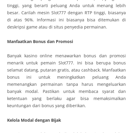
tinggi, yang berarti peluang Anda untuk menang lebih
besar. Carilah mesin Slot777 dengan RTP tinggi, biasanya
di atas 96%. Informasi ini biasanya bisa ditemukan di
deskripsi game atau di situs penyedia permainan.
Manfaatkan Bonus dan Promosi
Banyak kasino online menawarkan bonus dan promosi
menarik untuk pemain Slot777. Ini bisa berupa bonus
selamat datang, putaran gratis, atau cashback. Manfaatkan
bonus ini untuk meningkatkan peluang Anda
memenangkan permainan tanpa harus mengeluarkan
banyak modal. Pastikan untuk membaca syarat dan
ketentuan yang berlaku agar bisa memaksimalkan
keuntungan dari bonus yang diberikan.
Kelola Modal dengan Bijak