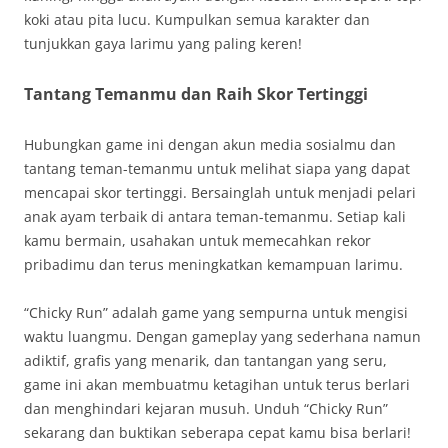
koki atau pita lucu. Kumpulkan semua karakter dan
tunjukkan gaya larimu yang paling keren!
Tantang Temanmu dan Raih Skor Tertinggi
Hubungkan game ini dengan akun media sosialmu dan
tantang teman-temanmu untuk melihat siapa yang dapat
mencapai skor tertinggi. Bersainglah untuk menjadi pelari
anak ayam terbaik di antara teman-temanmu. Setiap kali
kamu bermain, usahakan untuk memecahkan rekor
pribadimu dan terus meningkatkan kemampuan larimu.
“Chicky Run” adalah game yang sempurna untuk mengisi
waktu luangmu. Dengan gameplay yang sederhana namun
adiktif, grafis yang menarik, dan tantangan yang seru,
game ini akan membuatmu ketagihan untuk terus berlari
dan menghindari kejaran musuh. Unduh “Chicky Run”
sekarang dan buktikan seberapa cepat kamu bisa berlari!