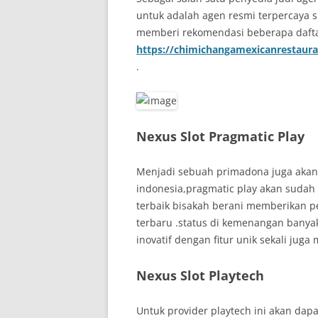
untuk adalah agen resmi terpercaya sl
memberi rekomendasi beberapa daftar
https://chimichangamexicanrestaur
.
Nexus Slot Pragmatic Play
Menjadi sebuah primadona juga akan
indonesia,pragmatic play akan sudah
terbaik bisakah berani memberikan pe
terbaru .status di kemenangan banyak
inovatif dengan fitur unik sekali juga 
Nexus Slot Playtech
Untuk provider playtech ini akan dap