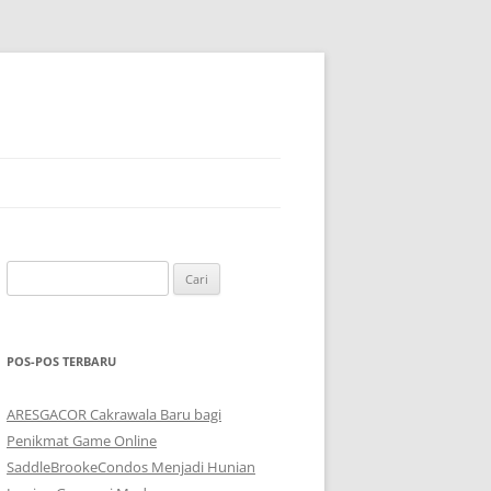
Cari
untuk:
POS-POS TERBARU
ARESGACOR Cakrawala Baru bagi
Penikmat Game Online
SaddleBrookeCondos Menjadi Hunian