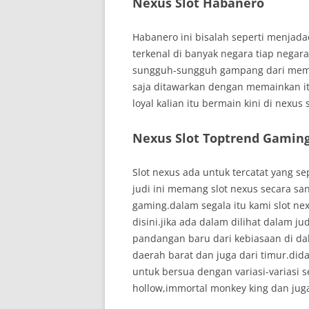
Nexus Slot Habanero
Habanero ini bisalah seperti menjada
terkenal di banyak negara tiap negara
sungguh-sungguh gampang dari memil
saja ditawarkan dengan memainkan i
loyal kalian itu bermain kini di nexus s
Nexus Slot Toptrend Gamin
Slot nexus ada untuk tercatat yang s
judi ini memang slot nexus secara sa
gaming.dalam segala itu kami slot ne
disini.jika ada dalam dilihat dalam j
pandangan baru dari kebiasaan di d
daerah barat dan juga dari timur.dida
untuk bersua dengan variasi-variasi s
hollow,immortal monkey king dan juga