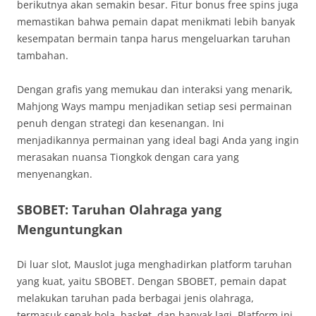
berikutnya akan semakin besar. Fitur bonus free spins juga
memastikan bahwa pemain dapat menikmati lebih banyak
kesempatan bermain tanpa harus mengeluarkan taruhan
tambahan.
Dengan grafis yang memukau dan interaksi yang menarik,
Mahjong Ways mampu menjadikan setiap sesi permainan
penuh dengan strategi dan kesenangan. Ini
menjadikannya permainan yang ideal bagi Anda yang ingin
merasakan nuansa Tiongkok dengan cara yang
menyenangkan.
SBOBET: Taruhan Olahraga yang
Menguntungkan
Di luar slot, Mauslot juga menghadirkan platform taruhan
yang kuat, yaitu SBOBET. Dengan SBOBET, pemain dapat
melakukan taruhan pada berbagai jenis olahraga,
termasuk sepak bola, basket, dan banyak lagi. Platform ini