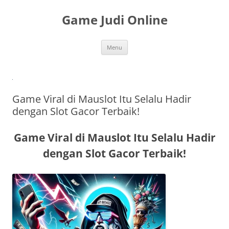
Langsung
ke
Game Judi Online
isi
Menu
Game Viral di Mauslot Itu Selalu Hadir
dengan Slot Gacor Terbaik!
Game Viral di Mauslot Itu Selalu Hadir
dengan Slot Gacor Terbaik!