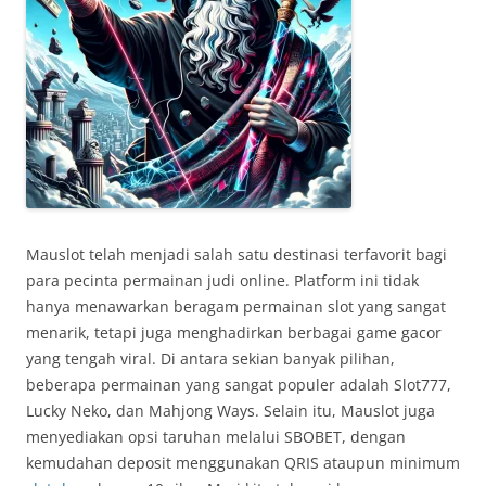
Mauslot telah menjadi salah satu destinasi terfavorit bagi
para pecinta permainan judi online. Platform ini tidak
hanya menawarkan beragam permainan slot yang sangat
menarik, tetapi juga menghadirkan berbagai game gacor
yang tengah viral. Di antara sekian banyak pilihan,
beberapa permainan yang sangat populer adalah Slot777,
Lucky Neko, dan Mahjong Ways. Selain itu, Mauslot juga
menyediakan opsi taruhan melalui SBOBET, dengan
kemudahan deposit menggunakan QRIS ataupun minimum