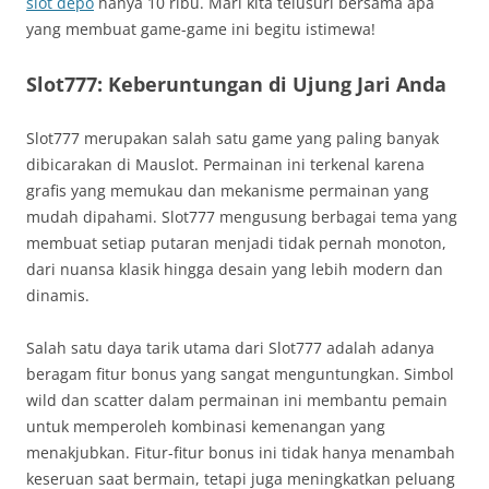
slot depo
hanya 10 ribu. Mari kita telusuri bersama apa
yang membuat game-game ini begitu istimewa!
Slot777: Keberuntungan di Ujung Jari Anda
Slot777 merupakan salah satu game yang paling banyak
dibicarakan di Mauslot. Permainan ini terkenal karena
grafis yang memukau dan mekanisme permainan yang
mudah dipahami. Slot777 mengusung berbagai tema yang
membuat setiap putaran menjadi tidak pernah monoton,
dari nuansa klasik hingga desain yang lebih modern dan
dinamis.
Salah satu daya tarik utama dari Slot777 adalah adanya
beragam fitur bonus yang sangat menguntungkan. Simbol
wild dan scatter dalam permainan ini membantu pemain
untuk memperoleh kombinasi kemenangan yang
menakjubkan. Fitur-fitur bonus ini tidak hanya menambah
keseruan saat bermain, tetapi juga meningkatkan peluang