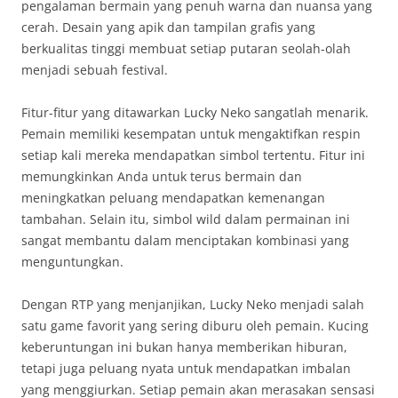
pengalaman bermain yang penuh warna dan nuansa yang
cerah. Desain yang apik dan tampilan grafis yang
berkualitas tinggi membuat setiap putaran seolah-olah
menjadi sebuah festival.
Fitur-fitur yang ditawarkan Lucky Neko sangatlah menarik.
Pemain memiliki kesempatan untuk mengaktifkan respin
setiap kali mereka mendapatkan simbol tertentu. Fitur ini
memungkinkan Anda untuk terus bermain dan
meningkatkan peluang mendapatkan kemenangan
tambahan. Selain itu, simbol wild dalam permainan ini
sangat membantu dalam menciptakan kombinasi yang
menguntungkan.
Dengan RTP yang menjanjikan, Lucky Neko menjadi salah
satu game favorit yang sering diburu oleh pemain. Kucing
keberuntungan ini bukan hanya memberikan hiburan,
tetapi juga peluang nyata untuk mendapatkan imbalan
yang menggiurkan. Setiap pemain akan merasakan sensasi