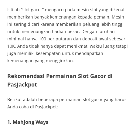
Istilah “slot gacor” mengacu pada mesin slot yang dikenal
memberikan banyak kemenangan kepada pemain. Mesin
ini sering dicari karena memberikan peluang lebih tinggi
untuk memenangkan hadiah besar. Dengan taruhan
minimal hanya 100 per putaran dan deposit awal sebesar
10K, Anda tidak hanya dapat menikmati waktu luang tetapi
juga memiliki kesempatan untuk mendapatkan
kemenangan yang menggiurkan.
Rekomendasi Permainan Slot Gacor di
PasJackpot
Berikut adalah beberapa permainan slot gacor yang harus
Anda coba di PasJackpot:
1. Mahjong Ways