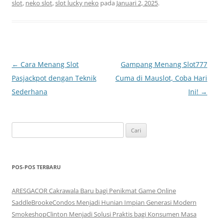
slot
,
neko slot
,
slot lucky neko
pada
Januari 2, 2025
.
Navigasi
←
Cara Menang Slot
Gampang Menang Slot777
Tulisan
Pasjackpot dengan Teknik
Cuma di Mauslot, Coba Hari
Sederhana
Ini!
→
Cari
untuk:
POS-POS TERBARU
ARESGACOR Cakrawala Baru bagi Penikmat Game Online
SaddleBrookeCondos Menjadi Hunian Impian Generasi Modern
SmokeshopClinton Menjadi Solusi Praktis bagi Konsumen Masa