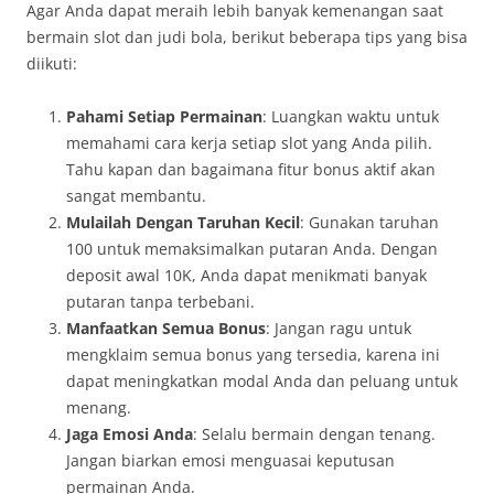
Agar Anda dapat meraih lebih banyak kemenangan saat
bermain slot dan judi bola, berikut beberapa tips yang bisa
diikuti:
Pahami Setiap Permainan
: Luangkan waktu untuk
memahami cara kerja setiap slot yang Anda pilih.
Tahu kapan dan bagaimana fitur bonus aktif akan
sangat membantu.
Mulailah Dengan Taruhan Kecil
: Gunakan taruhan
100 untuk memaksimalkan putaran Anda. Dengan
deposit awal 10K, Anda dapat menikmati banyak
putaran tanpa terbebani.
Manfaatkan Semua Bonus
: Jangan ragu untuk
mengklaim semua bonus yang tersedia, karena ini
dapat meningkatkan modal Anda dan peluang untuk
menang.
Jaga Emosi Anda
: Selalu bermain dengan tenang.
Jangan biarkan emosi menguasai keputusan
permainan Anda.