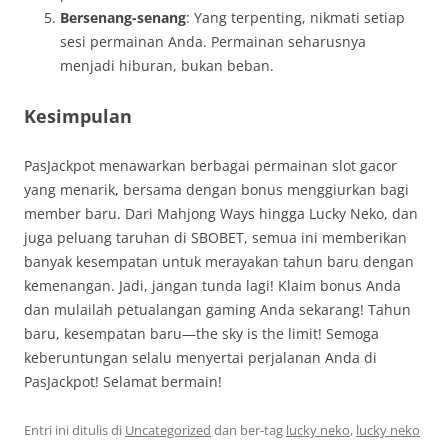
Bersenang-senang
: Yang terpenting, nikmati setiap
sesi permainan Anda. Permainan seharusnya
menjadi hiburan, bukan beban.
Kesimpulan
PasJackpot menawarkan berbagai permainan slot gacor
yang menarik, bersama dengan bonus menggiurkan bagi
member baru. Dari Mahjong Ways hingga Lucky Neko, dan
juga peluang taruhan di SBOBET, semua ini memberikan
banyak kesempatan untuk merayakan tahun baru dengan
kemenangan. Jadi, jangan tunda lagi! Klaim bonus Anda
dan mulailah petualangan gaming Anda sekarang! Tahun
baru, kesempatan baru—the sky is the limit! Semoga
keberuntungan selalu menyertai perjalanan Anda di
PasJackpot! Selamat bermain!
Entri ini ditulis di
Uncategorized
dan ber-tag
lucky neko
,
lucky neko