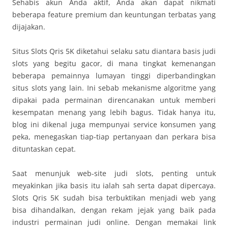
Sehabis akun Anda aktif, Anda akan dapat nikmati
beberapa feature premium dan keuntungan terbatas yang
dijajakan.
Situs Slots Qris 5K diketahui selaku satu diantara basis judi
slots yang begitu gacor, di mana tingkat kemenangan
beberapa pemainnya lumayan tinggi diperbandingkan
situs slots yang lain. Ini sebab mekanisme algoritme yang
dipakai pada permainan direncanakan untuk memberi
kesempatan menang yang lebih bagus. Tidak hanya itu,
blog ini dikenal juga mempunyai service konsumen yang
peka, menegaskan tiap-tiap pertanyaan dan perkara bisa
dituntaskan cepat.
Saat menunjuk web-site judi slots, penting untuk
meyakinkan jika basis itu ialah sah serta dapat dipercaya.
Slots Qris 5K sudah bisa terbuktikan menjadi web yang
bisa dihandalkan, dengan rekam jejak yang baik pada
industri permainan judi online. Dengan memakai link