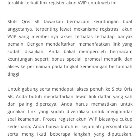
terakhir terkait link register akun VVIP untuk web ini.
Slots Qris 5K tawarkan bermacam keuntungan buat
anggotanya, terpenting lewat mekanisme registrasi akun
VVIP yang memberinya akses terbatas terhadap banyak
pemain. Dengan mendaftarkan memanfaatkan link yang
sudah disajikan, Anda bakal memperoleh bermacam
keuntungan seperti bonus special, promosi menarik, dan
akses ke permainan pada tingkat kemenangan bertambah
tinggi.
Untuk gabung serta mendapati akses penuh ke Slots Qris
5K, Anda butuh mendaftarkan lewat link daftar yang sah
dan paling dipercaya. Anda harus memastikan untuk
gunakan link yang sudah diverifikasi untuk menghindar
soal keamanan. Proses register akun VVIP biasanya cukup
sederhana; Anda hanya butuh isi sejumlah personal data
serta meng ikuti beberapa langkah yang diputuskan.