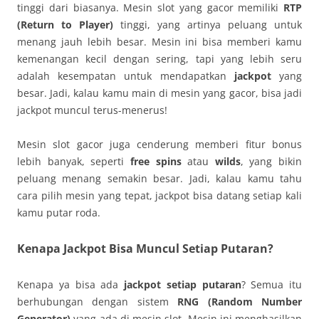
tinggi dari biasanya. Mesin slot yang gacor memiliki
RTP
(Return to Player)
tinggi, yang artinya peluang untuk
menang jauh lebih besar. Mesin ini bisa memberi kamu
kemenangan kecil dengan sering, tapi yang lebih seru
adalah kesempatan untuk mendapatkan
jackpot
yang
besar. Jadi, kalau kamu main di mesin yang gacor, bisa jadi
jackpot muncul terus-menerus!
Mesin slot gacor juga cenderung memberi fitur bonus
lebih banyak, seperti
free spins
atau
wilds
, yang bikin
peluang menang semakin besar. Jadi, kalau kamu tahu
cara pilih mesin yang tepat, jackpot bisa datang setiap kali
kamu putar roda.
Kenapa Jackpot Bisa Muncul Setiap Putaran?
Kenapa ya bisa ada
jackpot setiap putaran
? Semua itu
berhubungan dengan sistem
RNG (Random Number
Generator)
yang ada di mesin slot. Mesin ini menghasilkan