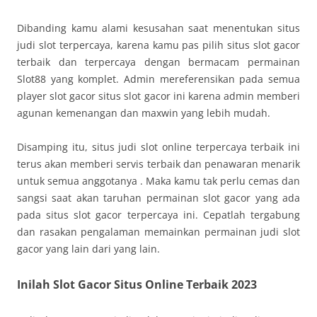
Dibanding kamu alami kesusahan saat menentukan situs
judi slot terpercaya, karena kamu pas pilih situs slot gacor
terbaik dan terpercaya dengan bermacam permainan
Slot88 yang komplet. Admin mereferensikan pada semua
player slot gacor situs slot gacor ini karena admin memberi
agunan kemenangan dan maxwin yang lebih mudah.
Disamping itu, situs judi slot online terpercaya terbaik ini
terus akan memberi servis terbaik dan penawaran menarik
untuk semua anggotanya . Maka kamu tak perlu cemas dan
sangsi saat akan taruhan permainan slot gacor yang ada
pada situs slot gacor terpercaya ini. Cepatlah tergabung
dan rasakan pengalaman memainkan permainan judi slot
gacor yang lain dari yang lain.
Inilah Slot Gacor Situs Online Terbaik 2023