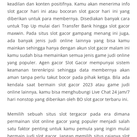
keadilan dan konten positifnya. Kamu akan menerima info
slot gacor hari ini atau bocoran slot gacor hari ini yang
diberikan untuk para membernya. Disediakan banyak cara
untuk Top Up mulai dari Transfer Bank hingga slot gacor
maxwin. Pada situs slot gacor gampang menang ini juga,
ada banyak jenis judi online lainnya yang bisa kamu
mainkan sehingga hanya dengan akun slot gacor malam ini
kamu sudah bisa memainkan semua jenis game judi online
yang populer. Agen gacor Slot Gacor mempunyai sistem
keamanan terenkripsi sehingga data membernya akan
aman tanpa perlu takut bocor pada pihak ketiga. Bila ada
kendala saat bermain slot gacor 2023 atau game judi
online lainnya, kamu bisa menghubungi Live Chat 24 jam/7
hari nonstop yang diberikan oleh BO slot gacor terbaru ini.
Memilih sebuah situs slot tergacor pada era dimana
permainan slot online gacor yang populer menjadi salah
satu faktor penting untuk kamu pemula yang ingin mulai
bermain judi slot gacor. Jangan memilih situs rajanya slot