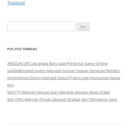
Thailand
Cari
untuk:
POS-POS TERBARU
ARESGACOR Cakrawala Baru bagi Penikmat Game Online
SaddleBrookeCondos Menjadi Hunian Impian Generasi Modern
SmokeshopClinton Menjadi Solusi Praktis bagi Konsumen Masa
Kini
Slot777 Nikmati Sensasi Spin Menarik dengan Akses Stabil
Slot QRIS Nikmati Proses Deposit Singkat dan Permainan Seru