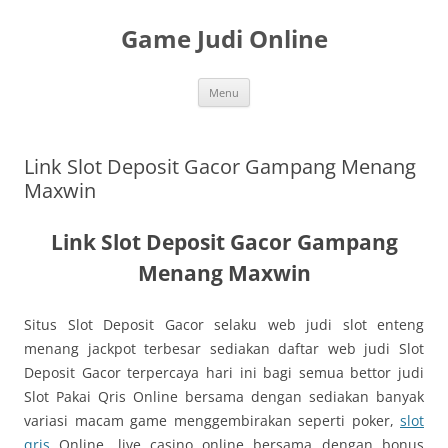
Langsung
ke
Game Judi Online
isi
Menu
Link Slot Deposit Gacor Gampang Menang
Maxwin
Link Slot Deposit Gacor Gampang
Menang Maxwin
Situs Slot Deposit Gacor selaku web judi slot enteng
menang jackpot terbesar sediakan daftar web judi Slot
Deposit Gacor terpercaya hari ini bagi semua bettor judi
Slot Pakai Qris Online bersama dengan sediakan banyak
variasi macam game menggembirakan seperti poker,
slot
qris
Online, live casino online bersama dengan bonus