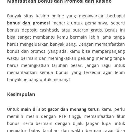
Manfaatkan Bonus dan Promosi dari Kasino
Banyak situs kasino online yang menawarkan berbagai
bonus dan promosi
menarik untuk pemainnya, seperti
bonus deposit, cashback, atau putaran gratis. Bonus ini
bisa sangat membantu kamu bermain lebih lama tanpa
harus mengeluarkan banyak uang. Dengan memanfaatkan
bonus dan promosi yang ada, kamu bisa memperpanjang
waktu bermain dan meningkatkan peluang menang tanpa
harus meningkatkan taruhan besar. Jangan ragu untuk
memanfaatkan semua bonus yang tersedia agar lebih
banyak peluang untuk menang!
Kesimpulan
Untuk
main di slot gacor dan menang terus
, kamu perlu
memilih mesin dengan RTP tinggi, memanfaatkan fitur
bonus, serta bermain dengan bijak. Jangan lupa untuk
mengatur batas taruhan dan waktu bermain agar bisa