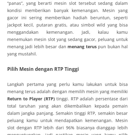
“panas”, yang berarti mesin slot tersebut sedang dalam
kondisi memberikan banyak kemenangan. Mesin yang
gacor ini sering memberikan hadiah beruntun, seperti
jackpot kecil, putaran gratis, atau simbol wild yang bisa
menggandakan kemenangan. Jadi, kalau kamu
menemukan mesin slot yang sedang gacor, peluang untuk
menang jadi lebih besar dan
menang terus
pun bukan hal
yang mustahil.
Pilih Mesin dengan RTP Tinggi
Langkah pertama yang perlu kamu lakukan untuk bisa
menang terus adalah dengan memilih mesin yang memiliki
Return to Player (RTP)
tinggi. RTP adalah persentase dari
total taruhan yang akan dikembalikan kepada pemain
dalam jangka panjang. Semakin tinggi RTP, semakin besar
peluang kamu untuk mendapatkan kemenangan. Mesin
slot dengan RTP lebih dari 96% biasanya dianggap lebih
menguntungkan, jadi pastikan mesin yang kamu pilih