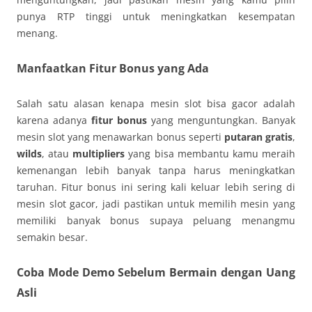
punya RTP tinggi untuk meningkatkan kesempatan
menang.
Manfaatkan Fitur Bonus yang Ada
Salah satu alasan kenapa mesin slot bisa gacor adalah
karena adanya
fitur bonus
yang menguntungkan. Banyak
mesin slot yang menawarkan bonus seperti
putaran gratis
,
wilds
, atau
multipliers
yang bisa membantu kamu meraih
kemenangan lebih banyak tanpa harus meningkatkan
taruhan. Fitur bonus ini sering kali keluar lebih sering di
mesin slot gacor, jadi pastikan untuk memilih mesin yang
memiliki banyak bonus supaya peluang menangmu
semakin besar.
Coba Mode Demo Sebelum Bermain dengan Uang
Asli