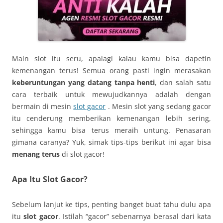
Main slot itu seru, apalagi kalau kamu bisa dapetin
kemenangan terus! Semua orang pasti ingin merasakan
keberuntungan yang datang tanpa henti
, dan salah satu
cara terbaik untuk mewujudkannya adalah dengan
bermain di mesin
slot gacor
. Mesin slot yang sedang gacor
itu cenderung memberikan kemenangan lebih sering,
sehingga kamu bisa terus meraih untung. Penasaran
gimana caranya? Yuk, simak tips-tips berikut ini agar bisa
menang terus
di slot gacor!
Apa Itu Slot Gacor?
Sebelum lanjut ke tips, penting banget buat tahu dulu apa
itu
slot gacor
. Istilah “gacor” sebenarnya berasal dari kata