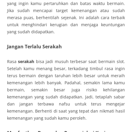
yang ingin kamu pertaruhkan dan batas waktu bermain.
Jika sudah mencapai target kemenangan atau sudah
merasa puas, berhentilah sejenak. Ini adalah cara terbaik
untuk menghindari kerugian dan menjaga keuntungan
yang sudah didapatkan.
Jangan Terlalu Serakah
Rasa
serakah
bisa jadi musuh terbesar saat bermain slot.
Setelah kamu menang besar, terkadang timbul rasa ingin
terus bermain dengan taruhan lebih besar untuk meraih
kemenangan lebih banyak. Padahal, semakin lama kamu
bermain, semakin besar juga risiko kehilangan
kemenangan yang sudah didapatkan. Jadi, tetaplah sabar
dan jangan terbawa nafsu untuk terus mengejar
kemenangan. Berhenti di saat yang tepat dan nikmati hasil
kemenangan yang sudah kamu peroleh.