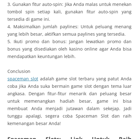
3. Gunakan fitur auto-spin: Jika Anda malas untuk menekan
tombol spin setiap kali, gunakan fitur auto-spin yang
tersedia di game ini.
4. Maksimalkan jumlah paylines: Untuk peluang menang
yang lebih besar, aktifkan semua paylines yang tersedia.
5. Ikuti promo dan bonus: Jangan lewatkan promo dan
bonus yang disediakan oleh kasino online agar Anda bisa
mendapatkan keuntungan lebih.
Conclusion
spaceman slot
adalah game slot terbaru yang patut Anda
coba jika Anda suka bermain game slot dengan tema luar
angkasa. Dengan fitur-fitur menarik dan peluang besar
untuk memenangkan hadiah besar, game ini bisa
membuat Anda menjadi jutawan dalam sekejap. Jadi
tunggu apalagi, segera coba Spaceman Slot dan raih
kemenangan besar Anda!