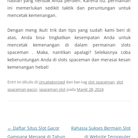
hadiah yang hendak Anda peroleh. Karena itu, permainan
ini memerlukan sedikit taktik dan peruntungan untuk
mencetak kemenangan.
Dengan meng ikuti trik dan tips yang sudah kami beri di
atas, Anda bisa tingkatkan kesempatan Anda untuk
mencetak kemenangan di dalam permainan slots
spaceman . Maka, nantikan apalagi? Selekasnya coba
keberuntungan Anda di slots spaceman dan merasai kesan
kemenangan hebat!
Entri ini ditulis di
Uncategorized
dan ber-tag
slot spaceman
,
slot
spaceman gacor
,
spaceman slot
pada
Maret 28, 2024
.
Navigasi
←
Daftar Situs Slot Gacor
Rahasia Sukses Bermain Slot
Tulisan
Gampang Menang di Tahun
di Website Terpopuler