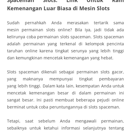
Spaceman Slots: Link Untuk Raih
Kemenangan Luar Biasa di Mesin Slots
Sudah pernahkah Anda merasakan tertarik sama
mesin permainan slots online? Bila iya, jadi tidak ada
kelirunya coba permainan slots spaceman. Slots spaceman
adalah permainan yang terkenal di kelompok pencinta
taruhan online karena tingkat serunya yang lebih tinggi
dan kemungkinan mencetak kemenangan yang hebat.
Slots spaceman dikenali sebagai permainan slots gacor,
yang maknanya mempunyai tingkat pembayaran
yang lebih tinggi. Dalam kata lain, kesempatan Anda untuk
mencetak kemenangan besar di dalam permainan ini
sangat besar. Ini pasti membuat beberapa pejudi online
berminat untuk coba peruntungannya di slots spaceman.
Tetapi, saat sebelum Anda mengawali permainan,
sebaiknya untuk ketahui informasi selanjutnya tentang