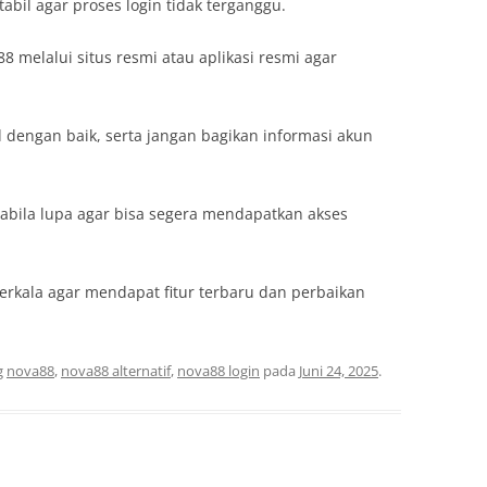
abil agar proses login tidak terganggu.
8 melalui situs resmi atau aplikasi resmi agar
engan baik, serta jangan bagikan informasi akun
pabila lupa agar bisa segera mendapatkan akses
erkala agar mendapat fitur terbaru dan perbaikan
g
nova88
,
nova88 alternatif
,
nova88 login
pada
Juni 24, 2025
.