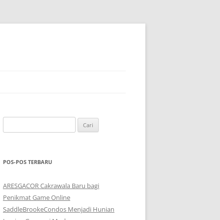
Cari
untuk:
POS-POS TERBARU
ARESGACOR Cakrawala Baru bagi
Penikmat Game Online
SaddleBrookeCondos Menjadi Hunian