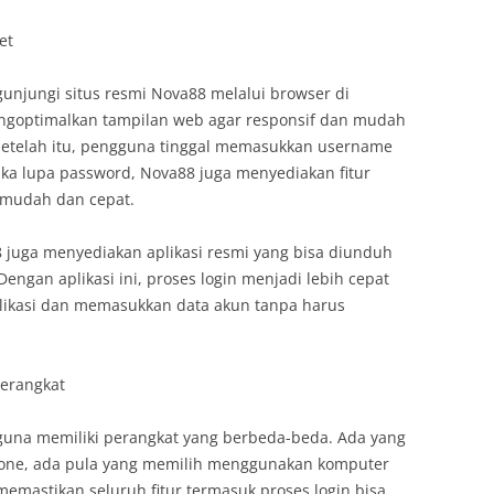
et
njungi situs resmi Nova88 melalui browser di
goptimalkan tampilan web agar responsif dan mudah
 Setelah itu, pengguna tinggal memasukkan username
ika lupa password, Nova88 juga menyediakan fitur
 mudah dan cepat.
juga menyediakan aplikasi resmi yang bisa diunduh
ngan aplikasi ini, proses login menjadi lebih cepat
ikasi dan memasukkan data akun tanpa harus
erangkat
una memiliki perangkat yang berbeda-beda. Ada yang
ne, ada pula yang memilih menggunakan komputer
memastikan seluruh fitur termasuk proses login bisa