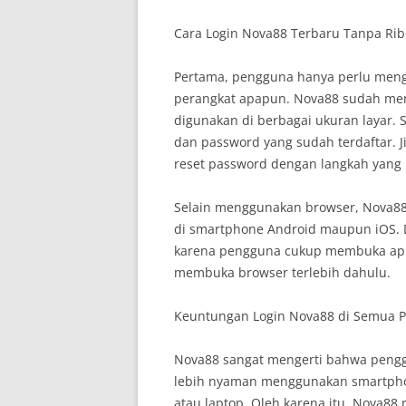
Cara Login Nova88 Terbaru Tanpa Rib
Pertama, pengguna hanya perlu mengu
perangkat apapun. Nova88 sudah men
digunakan di berbagai ukuran layar.
dan password yang sudah terdaftar. J
reset password dengan langkah yang
Selain menggunakan browser, Nova88 
di smartphone Android maupun iOS. De
karena pengguna cukup membuka apl
membuka browser terlebih dahulu.
Keuntungan Login Nova88 di Semua P
Nova88 sangat mengerti bahwa pengg
lebih nyaman menggunakan smartpho
atau laptop. Oleh karena itu, Nova88 