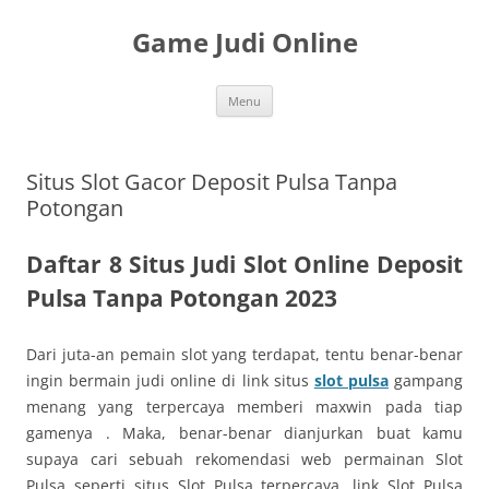
Langsung
ke
Game Judi Online
isi
Menu
Situs Slot Gacor Deposit Pulsa Tanpa
Potongan
Daftar 8 Situs Judi Slot Online Deposit
Pulsa Tanpa Potongan 2023
Dari juta-an pemain slot yang terdapat, tentu benar-benar
ingin bermain judi online di link situs
slot pulsa
gampang
menang yang terpercaya memberi maxwin pada tiap
gamenya . Maka, benar-benar dianjurkan buat kamu
supaya cari sebuah rekomendasi web permainan Slot
Pulsa seperti situs Slot Pulsa terpercaya, link Slot Pulsa