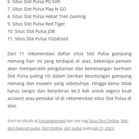
6. Situs Slot Pulsa PG Soft
7. Situs Slot Pulsa Play N GO
8. Situs Slot Pulsa Hebat Tren Gaming
9. Situs Slot Pulsa Red Tiger
10. Situs Slot Pulsa JDB
11. Situs Slot Pulsa YGGdrasil
Dari 11 rekomendasi daftar situs Slot Pulsa gampang
menang hari ini yang terdapat di atas, beberapa pemain
akan memperoleh pengalaman dan kemenangan bermain
Slot Pulsa paling riil dalam berikan keuntungan gampang
menang dan maxwin yang sebetulnya. Hingga kamu tidak
harus sangsi dan berpikiran ke-2 kali untuk segera buat
account atau pemakai id di rekomendasi situs Slot Pulsa di
atas.
Entri ini ditulis di
Uncategorized
dan ber-tag
Situs Slot Online
,
Slot
,
slot deposit pulsa
,
Slot Online
,
slot pulsa
pada
Juli 21, 2023
.