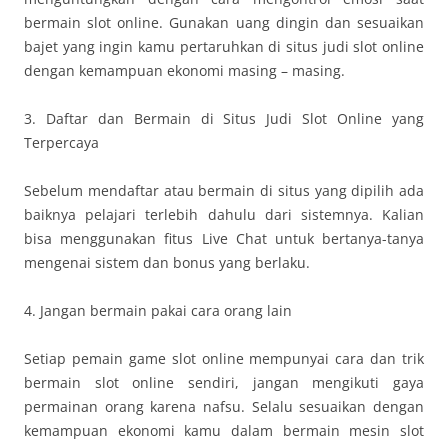
bermain slot online. Gunakan uang dingin dan sesuaikan
bajet yang ingin kamu pertaruhkan di situs judi slot online
dengan kemampuan ekonomi masing – masing.
3. Daftar dan Bermain di Situs Judi Slot Online yang
Terpercaya
Sebelum mendaftar atau bermain di situs yang dipilih ada
baiknya pelajari terlebih dahulu dari sistemnya. Kalian
bisa menggunakan fitus Live Chat untuk bertanya-tanya
mengenai sistem dan bonus yang berlaku.
4. Jangan bermain pakai cara orang lain
Setiap pemain game slot online mempunyai cara dan trik
bermain slot online sendiri, jangan mengikuti gaya
permainan orang karena nafsu. Selalu sesuaikan dengan
kemampuan ekonomi kamu dalam bermain mesin slot