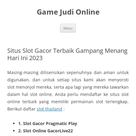
Langsung
ke
Game Judi Online
isi
Menu
Situs Slot Gacor Terbaik Gampang Menang
Hari Ini 2023
Masing-masing dilisensikan sepenuhnya dan aman untuk
digunakan, dan untuk setiap situs kami akan menyoroti
slot menonjol mereka, serta apa lagi yang mereka tawarkan
dalam hal slot online. Anda perlu mendaftar ke situs slot
online terbaik yang memiliki permainan slot terlengkap.
Berikut daftar
slot thailand
:
1. Slot Gacor Pragmatic Play
2. Slot Online GacorLive22