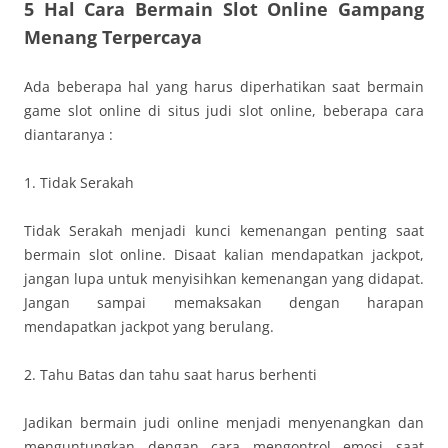
5 Hal Cara Bermain Slot Online Gampang
Menang Terpercaya
Ada beberapa hal yang harus diperhatikan saat bermain
game slot online di situs judi slot online, beberapa cara
diantaranya :
1. Tidak Serakah
Tidak Serakah menjadi kunci kemenangan penting saat
bermain slot online. Disaat kalian mendapatkan jackpot,
jangan lupa untuk menyisihkan kemenangan yang didapat.
Jangan sampai memaksakan dengan harapan
mendapatkan jackpot yang berulang.
2. Tahu Batas dan tahu saat harus berhenti
Jadikan bermain judi online menjadi menyenangkan dan
menguntungkan dengan cara mengontrol emosi saat