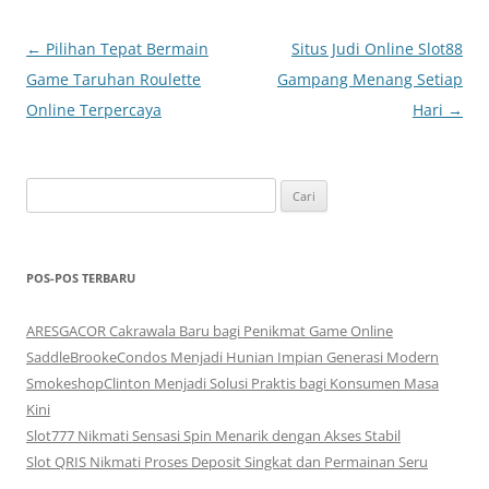
Navigasi
←
Pilihan Tepat Bermain
Situs Judi Online Slot88
Tulisan
Game Taruhan Roulette
Gampang Menang Setiap
Online Terpercaya
Hari
→
Cari
untuk:
POS-POS TERBARU
ARESGACOR Cakrawala Baru bagi Penikmat Game Online
SaddleBrookeCondos Menjadi Hunian Impian Generasi Modern
SmokeshopClinton Menjadi Solusi Praktis bagi Konsumen Masa
Kini
Slot777 Nikmati Sensasi Spin Menarik dengan Akses Stabil
Slot QRIS Nikmati Proses Deposit Singkat dan Permainan Seru