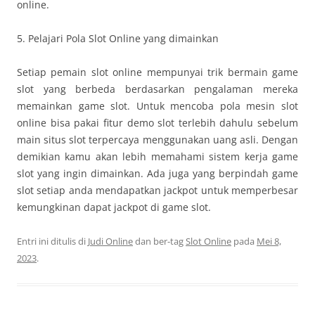
online.
5. Pelajari Pola Slot Online yang dimainkan
Setiap pemain slot online mempunyai trik bermain game
slot yang berbeda berdasarkan pengalaman mereka
memainkan game slot. Untuk mencoba pola mesin slot
online bisa pakai fitur demo slot terlebih dahulu sebelum
main situs slot terpercaya menggunakan uang asli. Dengan
demikian kamu akan lebih memahami sistem kerja game
slot yang ingin dimainkan. Ada juga yang berpindah game
slot setiap anda mendapatkan jackpot untuk memperbesar
kemungkinan dapat jackpot di game slot.
Entri ini ditulis di
Judi Online
dan ber-tag
Slot Online
pada
Mei 8,
2023
.