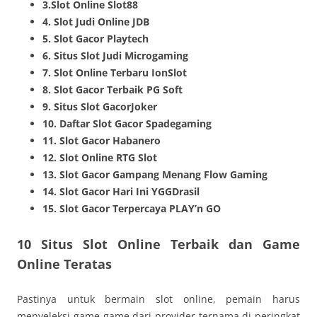
3.Slot Online Slot88
4. Slot Judi Online JDB
5. Slot Gacor Playtech
6. Situs Slot Judi Microgaming
7. Slot Online Terbaru IonSlot
8. Slot Gacor Terbaik PG Soft
9. Situs Slot GacorJoker
10. Daftar Slot Gacor Spadegaming
11. Slot Gacor Habanero
12. Slot Online RTG Slot
13. Slot Gacor Gampang Menang Flow Gaming
14. Slot Gacor Hari Ini YGGDrasil
15. Slot Gacor Terpercaya PLAY’n GO
10 Situs Slot Online Terbaik dan Game
Online Teratas
Pastinya untuk bermain slot online, pemain harus
menyeleksi game-game dari provider ternama di peringkat