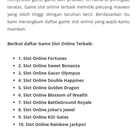
teratas. Game slot online terbaik memiliki peluang maxwin
yang lebih tinggi dengan taruhan kecil. Berdasarkan itu
kami merangkum daftar game slot online yang wajib kamu
mainkan.
Berikut daftar Game Slot Online Terbaik:
1. Slot Online Fortunes
2. Slot Online Sweet Bonanza
3. Slot Online Gacor Olympus
4. Slot Online Double Happines
5. Slot Online Golden Dragon
6. Slot Online Blossom of Wealth
7. Slot Online BattleGround Royale
8. Slot Online Joker’s Jewel
9. Slot Online KOI Gates
10. Slot Online Rainbow Jackpot