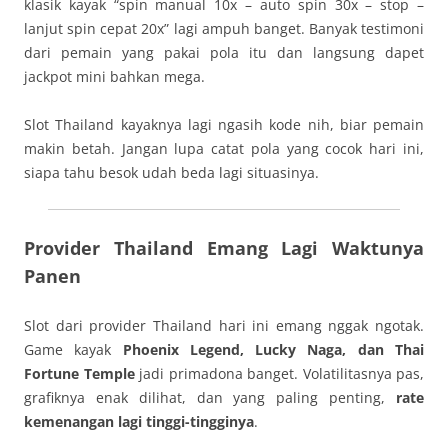
klasik kayak “spin manual 10x – auto spin 30x – stop –
lanjut spin cepat 20x” lagi ampuh banget. Banyak testimoni
dari pemain yang pakai pola itu dan langsung dapet
jackpot mini bahkan mega.
Slot Thailand kayaknya lagi ngasih kode nih, biar pemain
makin betah. Jangan lupa catat pola yang cocok hari ini,
siapa tahu besok udah beda lagi situasinya.
Provider Thailand Emang Lagi Waktunya
Panen
Slot dari provider Thailand hari ini emang nggak ngotak.
Game kayak
Phoenix Legend, Lucky Naga, dan Thai
Fortune Temple
jadi primadona banget. Volatilitasnya pas,
grafiknya enak dilihat, dan yang paling penting,
rate
kemenangan lagi tinggi-tingginya
.