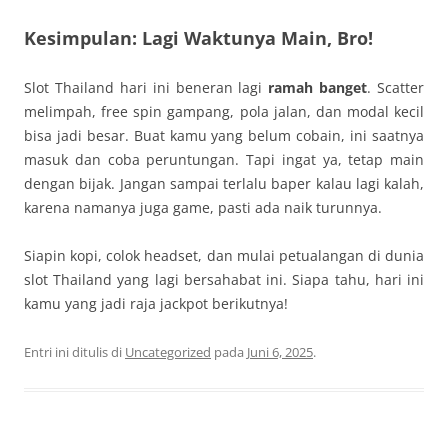
Kesimpulan: Lagi Waktunya Main, Bro!
Slot Thailand hari ini beneran lagi
ramah banget
. Scatter
melimpah, free spin gampang, pola jalan, dan modal kecil
bisa jadi besar. Buat kamu yang belum cobain, ini saatnya
masuk dan coba peruntungan. Tapi ingat ya, tetap main
dengan bijak. Jangan sampai terlalu baper kalau lagi kalah,
karena namanya juga game, pasti ada naik turunnya.
Siapin kopi, colok headset, dan mulai petualangan di dunia
slot Thailand yang lagi bersahabat ini. Siapa tahu, hari ini
kamu yang jadi raja jackpot berikutnya!
Entri ini ditulis di
Uncategorized
pada
Juni 6, 2025
.