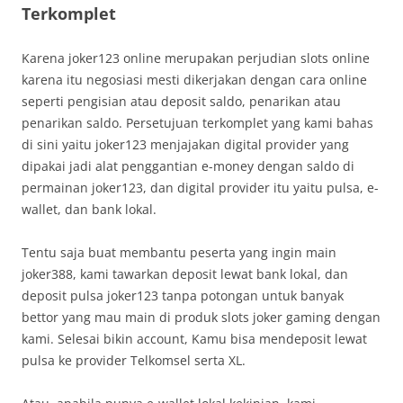
Terkomplet
Karena joker123 online merupakan perjudian slots online
karena itu negosiasi mesti dikerjakan dengan cara online
seperti pengisian atau deposit saldo, penarikan atau
penarikan saldo. Persetujuan terkomplet yang kami bahas
di sini yaitu joker123 menjajakan digital provider yang
dipakai jadi alat penggantian e-money dengan saldo di
permainan joker123, dan digital provider itu yaitu pulsa, e-
wallet, dan bank lokal.
Tentu saja buat membantu peserta yang ingin main
joker388, kami tawarkan deposit lewat bank lokal, dan
deposit pulsa joker123 tanpa potongan untuk banyak
bettor yang mau main di produk slots joker gaming dengan
kami. Selesai bikin account, Kamu bisa mendeposit lewat
pulsa ke provider Telkomsel serta XL.