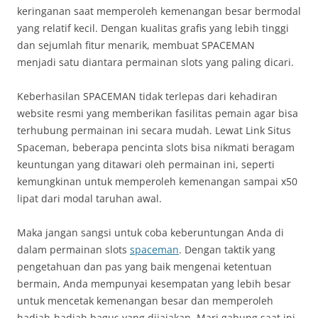
keringanan saat memperoleh kemenangan besar bermodal
yang relatif kecil. Dengan kualitas grafis yang lebih tinggi
dan sejumlah fitur menarik, membuat SPACEMAN
menjadi satu diantara permainan slots yang paling dicari.
Keberhasilan SPACEMAN tidak terlepas dari kehadiran
website resmi yang memberikan fasilitas pemain agar bisa
terhubung permainan ini secara mudah. Lewat Link Situs
Spaceman, beberapa pencinta slots bisa nikmati beragam
keuntungan yang ditawari oleh permainan ini, seperti
kemungkinan untuk memperoleh kemenangan sampai x50
lipat dari modal taruhan awal.
Maka jangan sangsi untuk coba keberuntungan Anda di
dalam permainan slots
spaceman
. Dengan taktik yang
pengetahuan dan pas yang baik mengenai ketentuan
bermain, Anda mempunyai kesempatan yang lebih besar
untuk mencetak kemenangan besar dan memperoleh
hadiah-hadiah bagus yang dijajakan. Mari gabung saat ini