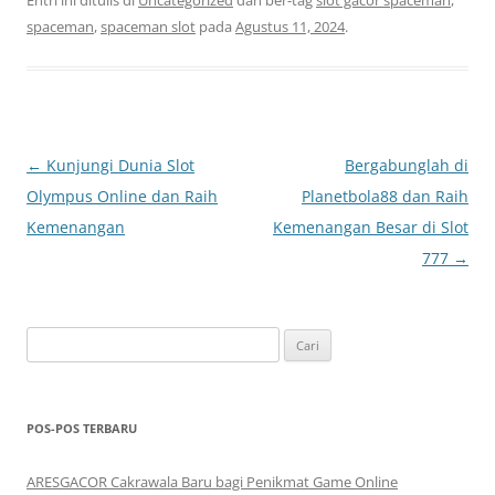
spaceman
,
spaceman slot
pada
Agustus 11, 2024
.
Navigasi
←
Kunjungi Dunia Slot
Bergabunglah di
Tulisan
Olympus Online dan Raih
Planetbola88 dan Raih
Kemenangan
Kemenangan Besar di Slot
777
→
Cari
untuk:
POS-POS TERBARU
ARESGACOR Cakrawala Baru bagi Penikmat Game Online