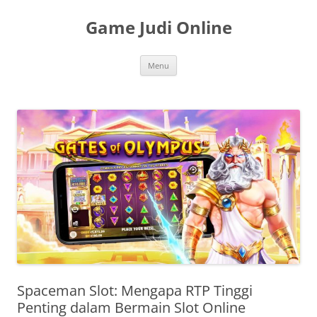
Langsung
ke
Game Judi Online
isi
Menu
Spaceman Slot: Mengapa RTP Tinggi
Penting dalam Bermain Slot Online