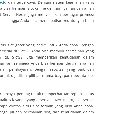
gold
dan terpercaya. Dengan sistem keamanan yang
da bisa bermain slot online dengan nyaman dan aman
Slot Server Nexus juga menyediakan berbagai promosi
n, sehingga Anda bisa mendapatkan keuntungan lebih
itus slot gacor yang patut untuk Anda coba. Dengan
tersedia di Slot88, Anda bisa memilih permainan yang
in itu, Slot88 juga memberikan kemudahan dalam
enarikan, sehingga Anda bisa bermain dengan nyaman
salah pembayaran. Dengan reputasi yang baik dan
untuk dijadikan pilihan utama bagi para pecinta slot
erpercaya, penting untuk memperhatikan reputasi situs
ualitas layanan yang diberikan. Nexus Slot, Slot Server
apa contoh situs slot terbaik yang bisa Anda coba.
bagai pilihan permainan slot, dan kemudahan dalam