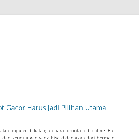
ot Gacor Harus Jadi Pilihan Utama
kin populer di kalangan para pecinta judi online. Hal
es dan keuntungan yang bisa didapatkan dari bermain