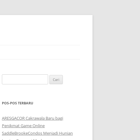
Cari
untuk:
POS-POS TERBARU
ARESGACOR Cakrawala Baru bagi
Penikmat Game Online
SaddleBrookeCondos Menjadi Hunian