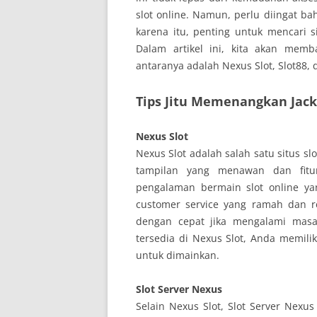
slot online. Namun, perlu diingat ba
karena itu, penting untuk mencari si
Dalam artikel ini, kita akan memb
antaranya adalah Nexus Slot, Slot88, 
Tips Jitu Memenangkan Jackp
Nexus Slot
Nexus Slot adalah salah satu situs sl
tampilan yang menawan dan fit
pengalaman bermain slot online ya
customer service yang ramah dan r
dengan cepat jika mengalami masa
tersedia di Nexus Slot, Anda memili
untuk dimainkan.
Slot Server Nexus
Selain Nexus Slot, Slot Server Nexu