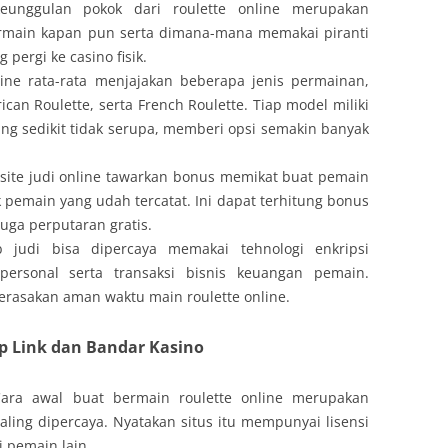
eunggulan pokok dari roulette online merupakan
bermain kapan pun serta dimana-mana memakai piranti
 pergi ke casino fisik.
line rata-rata menjajakan beberapa jenis permainan,
can Roulette, serta French Roulette. Tiap model miliki
ng sedikit tidak serupa, memberi opsi semakin banyak
site judi online tawarkan bonus memikat buat pemain
 pemain yang udah tercatat. Ini dapat terhitung bonus
juga perputaran gratis.
 judi bisa dipercaya memakai tehnologi enkripsi
ersonal serta transaksi bisnis keuangan pemain.
rasakan aman waktu main roulette online.
p Link dan Bandar Kasino
Cara awal buat bermain roulette online merupakan
aling dipercaya. Nyatakan situs itu mempunyai lisensi
 pemain lain.