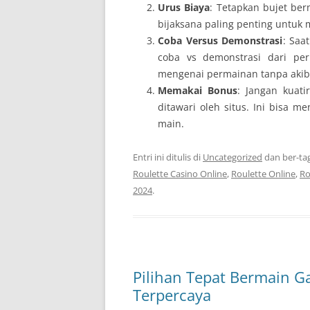
Urus Biaya
: Tetapkan bujet be
bijaksana paling penting untuk 
Coba Versus Demonstrasi
: Saa
coba vs demonstrasi dari per
mengenai permainan tanpa akiba
Memakai Bonus
: Jangan kuat
ditawari oleh situs. Ini bisa 
main.
Entri ini ditulis di
Uncategorized
dan ber-ta
Roulette Casino Online
,
Roulette Online
,
Ro
2024
.
Pilihan Tepat Bermain G
Terpercaya