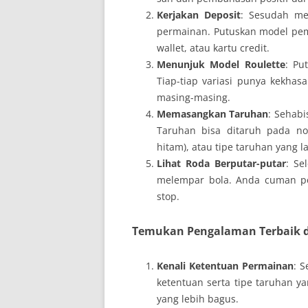
Kerjakan Deposit
: Sesudah me
permainan. Putuskan model pemb
wallet, atau kartu credit.
Menunjuk Model Roulette
: Pu
Tiap-tiap variasi punya kekhasa
masing-masing.
Memasangkan Taruhan
: Sehabi
Taruhan bisa ditaruh pada n
hitam), atau tipe taruhan yang la
Lihat Roda Berputar-putar
: Se
melempar bola. Anda cuman pe
stop.
Temukan Pengalaman Terbaik di
Kenali Ketentuan Permainan
: 
ketentuan serta tipe taruhan 
yang lebih bagus.