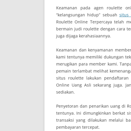
Keamanan pada agen roulette on
“kelangsungan hidup” sebuah
situs
Roulette Online Terpercaya telah
bermain judi roulette dengan cara te
juga dijaga kerahasiaannya.
Keamanan dan kenyamanan member d
kami tentunya memiliki dukungan te
merugikan para member kami. Tanpa
pemain terlambat melihat kemenang
situs roulette lakukan pendaftara
Online Uang Asli sekarang juga. Ja
sediakan.
Penyetoran dan penarikan uang di R
tentunya. Ini dimungkinkan berkat s
transaksi yang dilakukan melalui b
pembayaran tercepat.