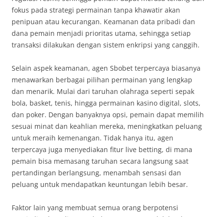
fokus pada strategi permainan tanpa khawatir akan
penipuan atau kecurangan. Keamanan data pribadi dan
dana pemain menjadi prioritas utama, sehingga setiap
transaksi dilakukan dengan sistem enkripsi yang canggih.
Selain aspek keamanan, agen Sbobet terpercaya biasanya
menawarkan berbagai pilihan permainan yang lengkap
dan menarik. Mulai dari taruhan olahraga seperti sepak
bola, basket, tenis, hingga permainan kasino digital, slots,
dan poker. Dengan banyaknya opsi, pemain dapat memilih
sesuai minat dan keahlian mereka, meningkatkan peluang
untuk meraih kemenangan. Tidak hanya itu, agen
terpercaya juga menyediakan fitur live betting, di mana
pemain bisa memasang taruhan secara langsung saat
pertandingan berlangsung, menambah sensasi dan
peluang untuk mendapatkan keuntungan lebih besar.
Faktor lain yang membuat semua orang berpotensi