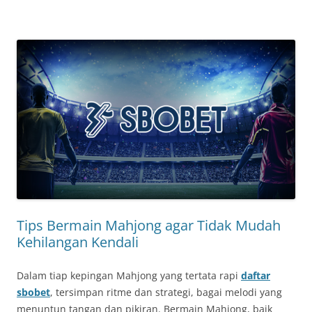
Tips Bermain Mahjong agar Tidak Mudah
Kehilangan Kendali
Dalam tiap kepingan Mahjong yang tertata rapi
daftar
sbobet
, tersimpan ritme dan strategi, bagai melodi yang
menuntun tangan dan pikiran. Bermain Mahjong, baik