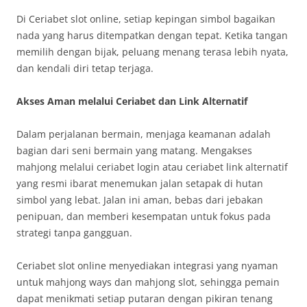
Di Ceriabet slot online, setiap kepingan simbol bagaikan
nada yang harus ditempatkan dengan tepat. Ketika tangan
memilih dengan bijak, peluang menang terasa lebih nyata,
dan kendali diri tetap terjaga.
Akses Aman melalui Ceriabet dan Link Alternatif
Dalam perjalanan bermain, menjaga keamanan adalah
bagian dari seni bermain yang matang. Mengakses
mahjong melalui ceriabet login atau ceriabet link alternatif
yang resmi ibarat menemukan jalan setapak di hutan
simbol yang lebat. Jalan ini aman, bebas dari jebakan
penipuan, dan memberi kesempatan untuk fokus pada
strategi tanpa gangguan.
Ceriabet slot online menyediakan integrasi yang nyaman
untuk mahjong ways dan mahjong slot, sehingga pemain
dapat menikmati setiap putaran dengan pikiran tenang