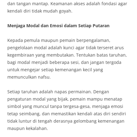
dan tangan mantap. Keamanan akses adalah fondasi agar
kendali diri tidak mudah goyah.
Menjaga Modal dan Emosi dalam Setiap Putaran
Kepada pemula maupun pemain berpengalaman,
pengelolaan modal adalah kunci agar tidak terseret arus
kegembiraan yang membutakan. Tentukan batas taruhan,
bagi modal menjadi beberapa sesi, dan jangan tergoda
untuk mengejar setiap kemenangan kecil yang
memunculkan nafsu.
Setiap taruhan adalah napas permainan. Dengan
pengaturan modal yang bijak, pemain mampu menatap
simbol yang muncul tanpa tergesa-gesa, menjaga emosi
tetap seimbang, dan memastikan kendali atas diri sendiri
tidak luntur di tengah derasnya gelombang kemenangan
maupun kekalahan.