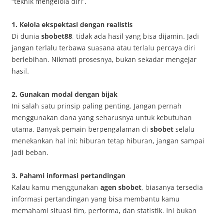
“teknik mengelola diri”.
1. Kelola ekspektasi dengan realistis
Di dunia
sbobet88
, tidak ada hasil yang bisa dijamin. Jadi
jangan terlalu terbawa suasana atau terlalu percaya diri
berlebihan. Nikmati prosesnya, bukan sekadar mengejar
hasil.
2. Gunakan modal dengan bijak
Ini salah satu prinsip paling penting. Jangan pernah
menggunakan dana yang seharusnya untuk kebutuhan
utama. Banyak pemain berpengalaman di
sbobet
selalu
menekankan hal ini: hiburan tetap hiburan, jangan sampai
jadi beban.
3. Pahami informasi pertandingan
Kalau kamu menggunakan
agen sbobet
, biasanya tersedia
informasi pertandingan yang bisa membantu kamu
memahami situasi tim, performa, dan statistik. Ini bukan