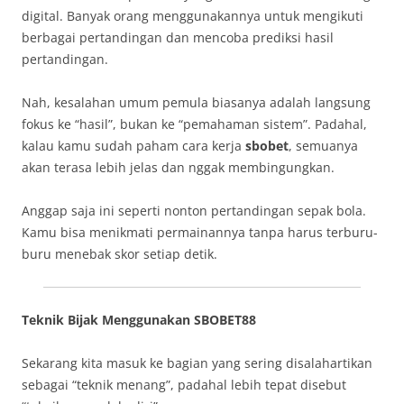
digital. Banyak orang menggunakannya untuk mengikuti
berbagai pertandingan dan mencoba prediksi hasil
pertandingan.
Nah, kesalahan umum pemula biasanya adalah langsung
fokus ke “hasil”, bukan ke “pemahaman sistem”. Padahal,
kalau kamu sudah paham cara kerja
sbobet
, semuanya
akan terasa lebih jelas dan nggak membingungkan.
Anggap saja ini seperti nonton pertandingan sepak bola.
Kamu bisa menikmati permainannya tanpa harus terburu-
buru menebak skor setiap detik.
Teknik Bijak Menggunakan SBOBET88
Sekarang kita masuk ke bagian yang sering disalahartikan
sebagai “teknik menang”, padahal lebih tepat disebut