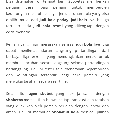
bisa ditemukan di tempat lain. Sbobet88 memberikan
peluang besar bagi pemain untuk memperoleh
keuntungan melalui berbagai jenis taruhan bola yang bisa
dipilih, mulai dari
judi bola parlay
,
judi bola live
, hingga
taruhan pada
judi bola resmi
yang dilengkapi dengan
odds menarik.
Pemain yang ingin merasakan sensasi
judi bola live
juga
dapat menikmati siaran langsung pertandingan dari
berbagai liga terkenal, yang memungkinkan mereka untuk
membuat taruhan secara langsung selama pertandingan
berlangsung. Hal ini tentu saja menambah kegembiraan
dan keuntungan tersendiri bagi para pemain yang
menyukai taruhan secara real-time.
Selain itu,
agen sbobet
yang bekerja sama dengan
Sbobet88
memastikan bahwa setiap transaksi dan taruhan
yang dilakukan oleh pemain berjalan dengan lancar dan
aman. Hal ini membuat
Sbobet88 bola
menjadi pilihan