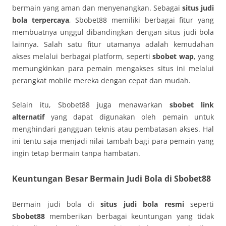
bermain yang aman dan menyenangkan. Sebagai
situs judi
bola terpercaya
, Sbobet88 memiliki berbagai fitur yang
membuatnya unggul dibandingkan dengan situs judi bola
lainnya. Salah satu fitur utamanya adalah kemudahan
akses melalui berbagai platform, seperti
sbobet wap
, yang
memungkinkan para pemain mengakses situs ini melalui
perangkat mobile mereka dengan cepat dan mudah.
Selain itu, Sbobet88 juga menawarkan
sbobet link
alternatif
yang dapat digunakan oleh pemain untuk
menghindari gangguan teknis atau pembatasan akses. Hal
ini tentu saja menjadi nilai tambah bagi para pemain yang
ingin tetap bermain tanpa hambatan.
Keuntungan Besar Bermain Judi Bola di Sbobet88
Bermain judi bola di
situs judi bola resmi
seperti
Sbobet88
memberikan berbagai keuntungan yang tidak