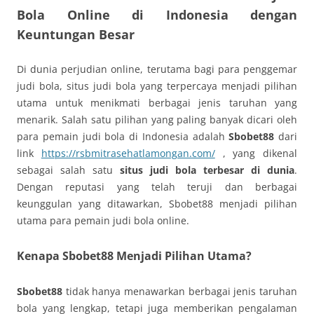
Bola Online di Indonesia dengan
Keuntungan Besar
Di dunia perjudian online, terutama bagi para penggemar
judi bola, situs judi bola yang terpercaya menjadi pilihan
utama untuk menikmati berbagai jenis taruhan yang
menarik. Salah satu pilihan yang paling banyak dicari oleh
para pemain judi bola di Indonesia adalah
Sbobet88
dari
link
https://rsbmitrasehatlamongan.com/
, yang dikenal
sebagai salah satu
situs judi bola terbesar di dunia
.
Dengan reputasi yang telah teruji dan berbagai
keunggulan yang ditawarkan, Sbobet88 menjadi pilihan
utama para pemain judi bola online.
Kenapa Sbobet88 Menjadi Pilihan Utama?
Sbobet88
tidak hanya menawarkan berbagai jenis taruhan
bola yang lengkap, tetapi juga memberikan pengalaman