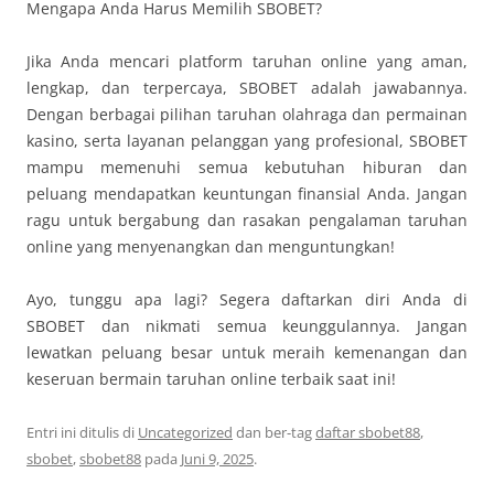
Mengapa Anda Harus Memilih SBOBET?
Jika Anda mencari platform taruhan online yang aman,
lengkap, dan terpercaya, SBOBET adalah jawabannya.
Dengan berbagai pilihan taruhan olahraga dan permainan
kasino, serta layanan pelanggan yang profesional, SBOBET
mampu memenuhi semua kebutuhan hiburan dan
peluang mendapatkan keuntungan finansial Anda. Jangan
ragu untuk bergabung dan rasakan pengalaman taruhan
online yang menyenangkan dan menguntungkan!
Ayo, tunggu apa lagi? Segera daftarkan diri Anda di
SBOBET dan nikmati semua keunggulannya. Jangan
lewatkan peluang besar untuk meraih kemenangan dan
keseruan bermain taruhan online terbaik saat ini!
Entri ini ditulis di
Uncategorized
dan ber-tag
daftar sbobet88
,
sbobet
,
sbobet88
pada
Juni 9, 2025
.