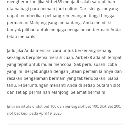
mengherankan jika Airbet88 menjadi salah satu pilihan
utama bagi para pemain judi online. Dari slot gacor yang
dapat memberikan peluang kemenangan tinggi hingga
permainan Mahjong yang menantang, Anda memiliki
banyak pilihan untuk menjaga pengalaman bermain Anda
tetap menarik.
Jadi, jika Anda mencari cara untuk bersenang-senang
sekaligus berpotensi meraih cuan, Airbet88 adalah tempat
yang tepat untuk mulai mencoba. Gak perlu susah, coba
yang ini! Bergabunglah dengan jutaan pemain lainnya dan
rasakan pengalaman bermain yang tak terlupakan. Siapa
tahu, keberuntungan menanti Anda di setiap putaran slot
dan setiap permainan Mahjong! Selamat bermain!
Entri ini ditulis di
slot bet 100
dan ber-tag
slot bet 100
,
Slot Bet 200
,
slot bet kecil
pada
April 19, 2025
.