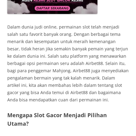
Dalam dunia judi online, permainan slot telah menjadi
salah satu favorit banyak orang. Dengan berbagai tema
menarik dan kesempatan untuk meraih kemenangan
besar, tidak heran jika semakin banyak pemain yang terjun
ke dalam dunia ini. Salah satu platform yang menawarkan
berbagai opsi permainan seru adalah Airbet88. Selain itu,
bagi para penggemar Mahjong, Airbet88 juga menyediakan
pengalaman bermain yang tak kalah menarik. Dalam
artikel ini, kita akan membahas lebih dalam tentang slot
gacor yang bisa Anda temui di Airbet88 dan bagaimana
Anda bisa mendapatkan cuan dari permainan ini.
Mengapa Slot Gacor Menjadi Pilihan
Utama?