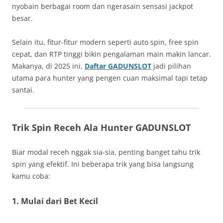
nyobain berbagai room dan ngerasain sensasi jackpot
besar.
Selain itu, fitur-fitur modern seperti auto spin, free spin
cepat, dan RTP tinggi bikin pengalaman main makin lancar.
Makanya, di 2025 ini,
Daftar GADUNSLOT
jadi pilihan
utama para hunter yang pengen cuan maksimal tapi tetap
santai.
Trik Spin Receh Ala Hunter GADUNSLOT
Biar modal receh nggak sia-sia, penting banget tahu trik
spin yang efektif. Ini beberapa trik yang bisa langsung
kamu coba:
1. Mulai dari Bet Kecil