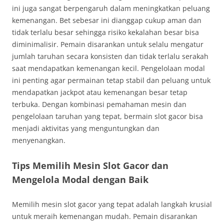
ini juga sangat berpengaruh dalam meningkatkan peluang
kemenangan. Bet sebesar ini dianggap cukup aman dan
tidak terlalu besar sehingga risiko kekalahan besar bisa
diminimalisir. Pemain disarankan untuk selalu mengatur
jumlah taruhan secara konsisten dan tidak terlalu serakah
saat mendapatkan kemenangan kecil. Pengelolaan modal
ini penting agar permainan tetap stabil dan peluang untuk
mendapatkan jackpot atau kemenangan besar tetap
terbuka. Dengan kombinasi pemahaman mesin dan
pengelolaan taruhan yang tepat, bermain slot gacor bisa
menjadi aktivitas yang menguntungkan dan
menyenangkan.
Tips Memilih Mesin Slot Gacor dan
Mengelola Modal dengan Baik
Memilih mesin slot gacor yang tepat adalah langkah krusial
untuk meraih kemenangan mudah. Pemain disarankan