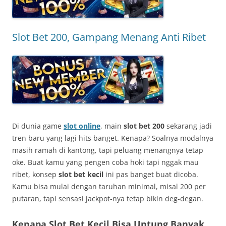
Slot Bet 200, Gampang Menang Anti Ribet
Di dunia game
slot online
, main
slot bet 200
sekarang jadi
tren baru yang lagi hits banget. Kenapa? Soalnya modalnya
masih ramah di kantong, tapi peluang menangnya tetap
oke. Buat kamu yang pengen coba hoki tapi nggak mau
ribet, konsep
slot bet kecil
ini pas banget buat dicoba.
Kamu bisa mulai dengan taruhan minimal, misal 200 per
putaran, tapi sensasi jackpot-nya tetap bikin deg-degan.
Kenapa Slot Bet Kecil Bisa Untung Banyak