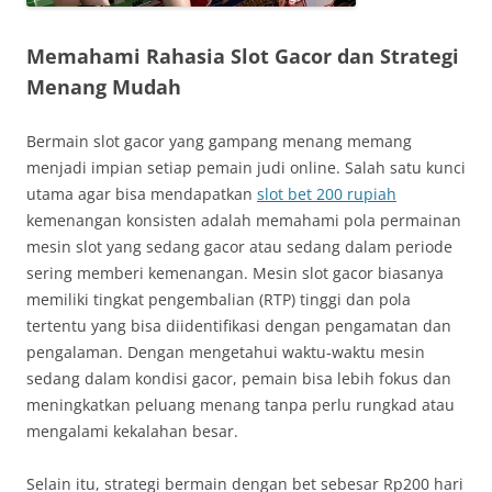
Memahami Rahasia Slot Gacor dan Strategi
Menang Mudah
Bermain slot gacor yang gampang menang memang
menjadi impian setiap pemain judi online. Salah satu kunci
utama agar bisa mendapatkan
slot bet 200 rupiah
kemenangan konsisten adalah memahami pola permainan
mesin slot yang sedang gacor atau sedang dalam periode
sering memberi kemenangan. Mesin slot gacor biasanya
memiliki tingkat pengembalian (RTP) tinggi dan pola
tertentu yang bisa diidentifikasi dengan pengamatan dan
pengalaman. Dengan mengetahui waktu-waktu mesin
sedang dalam kondisi gacor, pemain bisa lebih fokus dan
meningkatkan peluang menang tanpa perlu rungkad atau
mengalami kekalahan besar.
Selain itu, strategi bermain dengan bet sebesar Rp200 hari