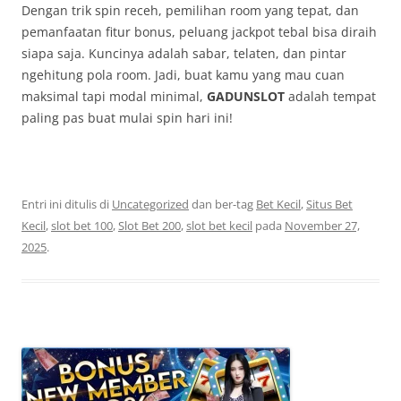
Dengan trik spin receh, pemilihan room yang tepat, dan
pemanfaatan fitur bonus, peluang jackpot tebal bisa diraih
siapa saja. Kuncinya adalah sabar, telaten, dan pintar
ngehitung pola room. Jadi, buat kamu yang mau cuan
maksimal tapi modal minimal,
GADUNSLOT
adalah tempat
paling pas buat mulai spin hari ini!
Entri ini ditulis di
Uncategorized
dan ber-tag
Bet Kecil
,
Situs Bet
Kecil
,
slot bet 100
,
Slot Bet 200
,
slot bet kecil
pada
November 27,
2025
.