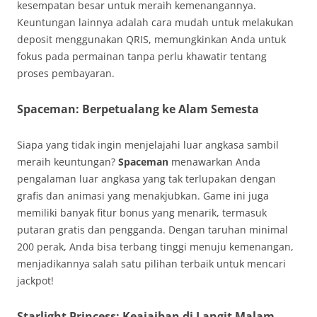
kesempatan besar untuk meraih kemenangannya.
Keuntungan lainnya adalah cara mudah untuk melakukan
deposit menggunakan QRIS, memungkinkan Anda untuk
fokus pada permainan tanpa perlu khawatir tentang
proses pembayaran.
Spaceman: Berpetualang ke Alam Semesta
Siapa yang tidak ingin menjelajahi luar angkasa sambil
meraih keuntungan?
Spaceman
menawarkan Anda
pengalaman luar angkasa yang tak terlupakan dengan
grafis dan animasi yang menakjubkan. Game ini juga
memiliki banyak fitur bonus yang menarik, termasuk
putaran gratis dan pengganda. Dengan taruhan minimal
200 perak, Anda bisa terbang tinggi menuju kemenangan,
menjadikannya salah satu pilihan terbaik untuk mencari
jackpot!
Starlight Princess: Keajaiban di Langit Malam