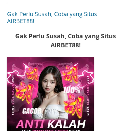
Gak Perlu Susah, Coba yang Situs
AIRBET88!
Gak Perlu Susah, Coba yang Situs
AIRBET88!