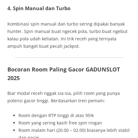
4. Spin Manual dan Turbo
Kombinasi spin manual dan turbo sering dipakai banyak
hunter. Spin manual buat ngecek pola, turbo buat ngebut
kalau pola udah keliatan. Ini trik receh yang ternyata
ampuh banget buat pecah jackpot.
Bocoran Room Paling Gacor GADUNSLOT
2025
Biar modal receh nggak sia-sia, pilih room yang punya
potensi gacor tinggi. Berdasarkan tren pemain:
Room dengan RTP tinggi di atas 95%
Room yang sering kasih free spin ringan
Room malam hari (20.00 – 02.00) biasanya lebih stabil
dan gacor