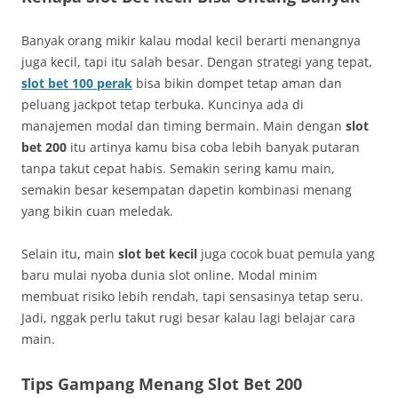
Banyak orang mikir kalau modal kecil berarti menangnya
juga kecil, tapi itu salah besar. Dengan strategi yang tepat,
slot bet 100 perak
bisa bikin dompet tetap aman dan
peluang jackpot tetap terbuka. Kuncinya ada di
manajemen modal dan timing bermain. Main dengan
slot
bet 200
itu artinya kamu bisa coba lebih banyak putaran
tanpa takut cepat habis. Semakin sering kamu main,
semakin besar kesempatan dapetin kombinasi menang
yang bikin cuan meledak.
Selain itu, main
slot bet kecil
juga cocok buat pemula yang
baru mulai nyoba dunia slot online. Modal minim
membuat risiko lebih rendah, tapi sensasinya tetap seru.
Jadi, nggak perlu takut rugi besar kalau lagi belajar cara
main.
Tips Gampang Menang Slot Bet 200