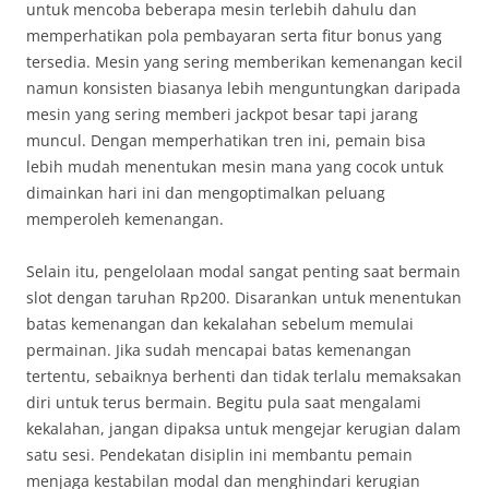
untuk mencoba beberapa mesin terlebih dahulu dan
memperhatikan pola pembayaran serta fitur bonus yang
tersedia. Mesin yang sering memberikan kemenangan kecil
namun konsisten biasanya lebih menguntungkan daripada
mesin yang sering memberi jackpot besar tapi jarang
muncul. Dengan memperhatikan tren ini, pemain bisa
lebih mudah menentukan mesin mana yang cocok untuk
dimainkan hari ini dan mengoptimalkan peluang
memperoleh kemenangan.
Selain itu, pengelolaan modal sangat penting saat bermain
slot dengan taruhan Rp200. Disarankan untuk menentukan
batas kemenangan dan kekalahan sebelum memulai
permainan. Jika sudah mencapai batas kemenangan
tertentu, sebaiknya berhenti dan tidak terlalu memaksakan
diri untuk terus bermain. Begitu pula saat mengalami
kekalahan, jangan dipaksa untuk mengejar kerugian dalam
satu sesi. Pendekatan disiplin ini membantu pemain
menjaga kestabilan modal dan menghindari kerugian