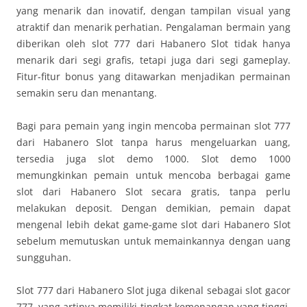
yang menarik dan inovatif, dengan tampilan visual yang
atraktif dan menarik perhatian. Pengalaman bermain yang
diberikan oleh slot 777 dari Habanero Slot tidak hanya
menarik dari segi grafis, tetapi juga dari segi gameplay.
Fitur-fitur bonus yang ditawarkan menjadikan permainan
semakin seru dan menantang.
Bagi para pemain yang ingin mencoba permainan slot 777
dari Habanero Slot tanpa harus mengeluarkan uang,
tersedia juga slot demo 1000. Slot demo 1000
memungkinkan pemain untuk mencoba berbagai game
slot dari Habanero Slot secara gratis, tanpa perlu
melakukan deposit. Dengan demikian, pemain dapat
mengenal lebih dekat game-game slot dari Habanero Slot
sebelum memutuskan untuk memainkannya dengan uang
sungguhan.
Slot 777 dari Habanero Slot juga dikenal sebagai slot gacor
777, yang artinya memiliki tingkat kemenangan yang tinggi.