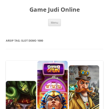
Langsung
ke
Game Judi Online
isi
Menu
ARSIP TAG:
SLOT DEMO 1000