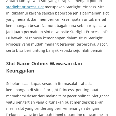
Antara lainnya web-site yang kerapkali menjadi pilihan
starlight princess slot
merupakan Starlight Princess. Site
ini diketahui karena sajikan beberapa jenis permainan slot
yang menarik dan memberikan kesempatan untuk meraih
kemenangan besar. Namun, bagaimana sebenarnya cara
jadi juara permainan slot di website Starlight Princess ini?
Di bawah ini rahasia kemenangan dalam situs Starlight
Princess yang mudah menang teranyar, terpercaya, gacor,
serta bisa beri untung banyak kepada sejumlah pemain.
Slot Gacor Online: Wawasan dan
Keunggulan
Sebelum saat kupas sesudah itu masalah rahasia
kemenangan di situs Starlight Princess, penting buat
memahami dasar dari makna “slot gacor online”. Slot gacor
yaitu pengertian yang digunakan buat mendeskripsikan
mesin slot yang cenderung beri kemenangan dengan
frekuensi yang bertambah tinggi dibanding dengan mesin