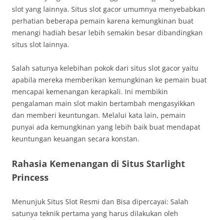
slot yang lainnya. Situs slot gacor umumnya menyebabkan
perhatian beberapa pemain karena kemungkinan buat
menangi hadiah besar lebih semakin besar dibandingkan
situs slot lainnya.
Salah satunya kelebihan pokok dari situs slot gacor yaitu
apabila mereka memberikan kemungkinan ke pemain buat
mencapai kemenangan kerapkali. Ini membikin
pengalaman main slot makin bertambah mengasyikkan
dan memberi keuntungan. Melalui kata lain, pemain
punyai ada kemungkinan yang lebih baik buat mendapat
keuntungan keuangan secara konstan.
Rahasia Kemenangan di Situs Starlight
Princess
Menunjuk Situs Slot Resmi dan Bisa dipercayai: Salah
satunya teknik pertama yang harus dilakukan oleh