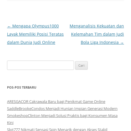
Navigasi
←
Mengapa Olympus1000
Menganalisis Kekuatan dan
Tulisan
Layak Memiliki Posisi Teratas
Kelemahan Tim dalam Judi
dalam Dunia Judi Online
Bola Liga Indonesia
→
Cari
untuk:
POS-POS TERBARU
ARESGACOR Cakrawala Baru bagi Penikmat Game Online
SaddleBrookeCondos Menjadi Hunian Impian Generasi Modern
SmokeshopClinton Menjadi Solusi Praktis bagi Konsumen Masa
Kini
Slot777 Nikmati Sensasi Spin Menarik dengan Akses Stabil