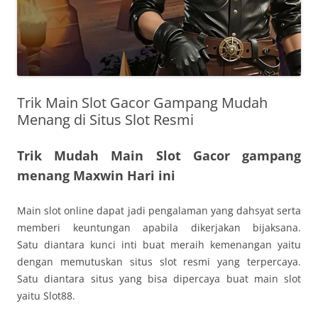
Trik Main Slot Gacor Gampang Mudah
Menang di Situs Slot Resmi
Trik Mudah Main Slot Gacor gampang
menang Maxwin Hari ini
Main slot online dapat jadi pengalaman yang dahsyat serta
memberi keuntungan apabila dikerjakan bijaksana.
Satu diantara kunci inti buat meraih kemenangan yaitu
dengan memutuskan situs slot resmi yang terpercaya.
Satu diantara situs yang bisa dipercaya buat main slot
yaitu Slot88.