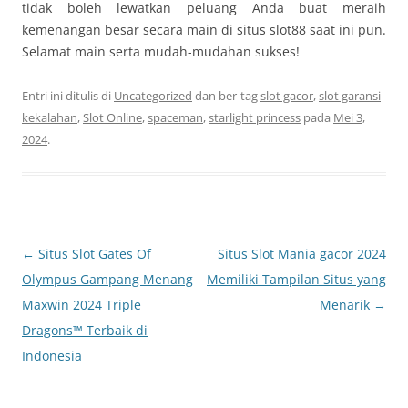
tidak boleh lewatkan peluang Anda buat meraih
kemenangan besar secara main di situs slot88 saat ini pun.
Selamat main serta mudah-mudahan sukses!
Entri ini ditulis di
Uncategorized
dan ber-tag
slot gacor
,
slot garansi
kekalahan
,
Slot Online
,
spaceman
,
starlight princess
pada
Mei 3,
2024
.
Navigasi
←
Situs Slot Gates Of
Situs Slot Mania gacor 2024
Tulisan
Olympus Gampang Menang
Memiliki Tampilan Situs yang
Maxwin 2024 Triple
Menarik
→
Dragons™ Terbaik di
Indonesia