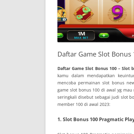
Daftar Game Slot Bonus 
Daftar Game Slot Bonus 100 – Slot 
kamu dalam mendapatkan keuint
mencoba permainan slot bonus ne
game slot bonus 100 di awal yg mau
seringkali disebut sebagai judi slot 
member 100 di awal 2023:
1. Slot Bonus 100 Pragmatic Pla