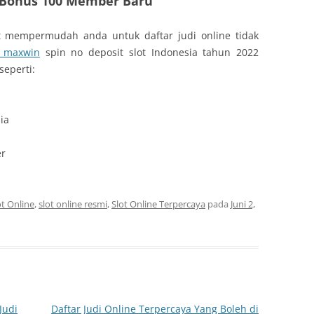
 Bonus 100 Member Baru
 mempermudah anda untuk daftar judi online tidak
s maxwin
spin no deposit slot Indonesia tahun 2022
seperti:
ia
r
ot Online
,
slot online resmi
,
Slot Online Terpercaya
pada
Juni 2,
Judi
Daftar Judi Online Terpercaya Yang Boleh di