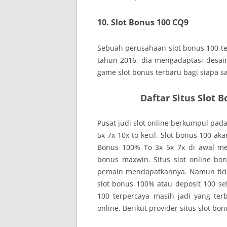
10. Slot Bonus 100 CQ9
Sebuah perusahaan slot bonus 100 te
tahun 2016, dia mengadaptasi desai
game slot bonus terbaru bagi siapa s
Daftar Situs Slot B
Pusat judi slot online berkumpul pad
5x 7x 10x to kecil. Slot bonus 100 a
Bonus 100% To 3x 5x 7x di awal me
bonus maxwin. Situs slot online b
pemain mendapatkannya. Namun tida
slot bonus 100% atau deposit 100 se
100 terpercaya masih jadi yang te
online. Berikut provider situs slot bon