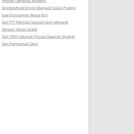
Impian Generasi Modern
SmokeshopClinton Menjadi Solusi Praktis
bagi Konsumen Masa Kini
Slot777 Nikmati Sensasi Spin Menarik
dengan Akses Stabil
Slot QRIS Nikmati Proses Deposit Singkat
dan Permainan Seru