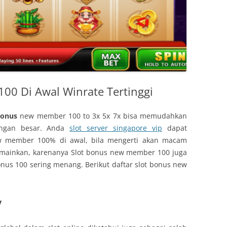
100 Di Awal Winrate Tertinggi
bonus
new member 100 to 3x 5x 7x bisa memudahkan
ungan besar. Anda
slot server singapore vip
dapat
w member 100% di awal, bila mengerti akan macam
 mainkan, karenanya Slot bonus new member 100 juga
bonus 100 sering menang. Berikut daftar slot bonus new
y