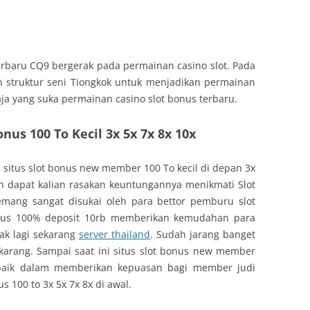
rbaru CQ9 bergerak pada permainan casino slot. Pada
n struktur seni Tiongkok untuk menjadikan permainan
aja yang suka permainan casino slot bonus terbaru.
onus 100 To Kecil 3x 5x 7x 8x 10x
a situs slot bonus new member 100 To kecil di depan 3x
kan dapat kalian rasakan keuntungannya menikmati Slot
mang sangat disukai oleh para bettor pemburu slot
onus 100% deposit 10rb memberikan kemudahan para
k lagi sekarang
server thailand
. Sudah jarang banget
karang. Sampai saat ini situs slot bonus new member
rbaik dalam memberikan kepuasan bagi member judi
us 100 to 3x 5x 7x 8x di awal.