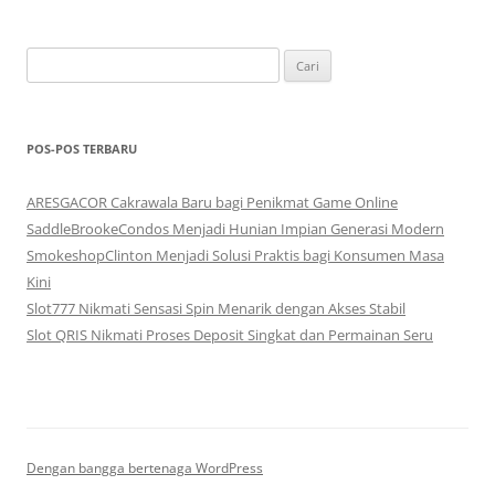
Cari
untuk:
POS-POS TERBARU
ARESGACOR Cakrawala Baru bagi Penikmat Game Online
SaddleBrookeCondos Menjadi Hunian Impian Generasi Modern
SmokeshopClinton Menjadi Solusi Praktis bagi Konsumen Masa
Kini
Slot777 Nikmati Sensasi Spin Menarik dengan Akses Stabil
Slot QRIS Nikmati Proses Deposit Singkat dan Permainan Seru
Dengan bangga bertenaga WordPress