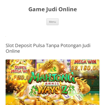
Langsung
ke
Game Judi Online
isi
Menu
Slot Deposit Pulsa Tanpa Potongan Judi
Online