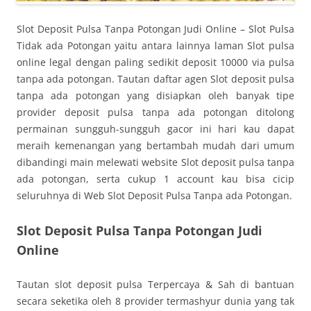
Slot Deposit Pulsa Tanpa Potongan Judi Online – Slot Pulsa
Tidak ada Potongan yaitu antara lainnya laman Slot pulsa
online legal dengan paling sedikit deposit 10000 via pulsa
tanpa ada potongan. Tautan daftar agen Slot deposit pulsa
tanpa ada potongan yang disiapkan oleh banyak tipe
provider deposit pulsa tanpa ada potongan ditolong
permainan sungguh-sungguh gacor ini hari kau dapat
meraih kemenangan yang bertambah mudah dari umum
dibandingi main melewati website Slot deposit pulsa tanpa
ada potongan, serta cukup 1 account kau bisa cicip
seluruhnya di Web Slot Deposit Pulsa Tanpa ada Potongan.
Slot Deposit Pulsa Tanpa Potongan Judi
Online
Tautan slot deposit pulsa Terpercaya & Sah di bantuan
secara seketika oleh 8 provider termashyur dunia yang tak